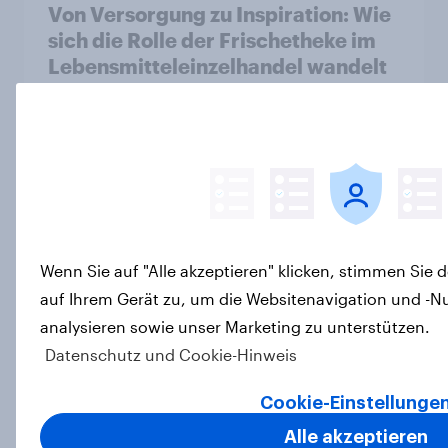
Von Versorgung zu Inspiration: Wie
sich die Rolle der Frischetheke im
Lebensmitteleinzelhandel wandelt
Artikel
CHECK24 Reisen ist YouGovs
Biggest Buzz Mover im Juni 2026
Artikel
Wenn Sie auf "Alle akzeptieren" klicken, stimmen Sie
auf Ihrem Gerät zu, um die Websitenavigation und -N
analysieren sowie unser Marketing zu unterstützen.
Marken im Pride-Check 2026:
Datenschutz und Cookie-Hinweis
Zwischen Haltung und Wirkung
Report
Cookie-Einstellunge
Alle akzeptieren