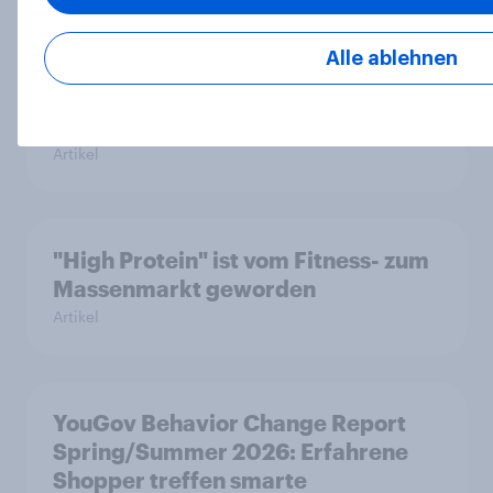
Nur Eigenmarken gewinnen hinzu:
Alle ablehnen
Im Markt für Wasch- und
Reinigungsmittel verlieren Marken
an Strahlkraft
Artikel
"High Protein" ist vom Fitness- zum
Massenmarkt geworden
Artikel
YouGov Behavior Change Report
Spring/Summer 2026: Erfahrene
Shopper treffen smarte