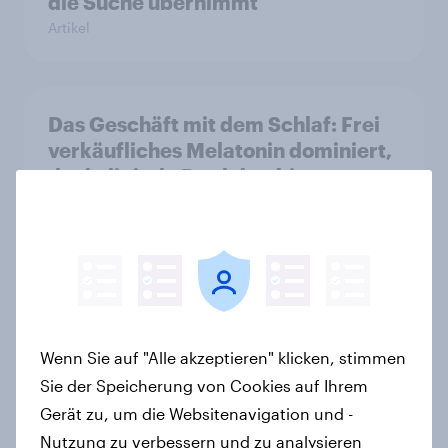
die Suche übernimmt
Artikel
Das Geschäft mit dem Schlaf: Frei
verkäufliches Melatonin dominiert,
doch digitale Produkte bieten
Wachstumspotenzial
Artikel
Der Brotmarkt schrumpft -
Klassische Bäckereien werden
Wenn Sie auf "Alle akzeptieren" klicken, stimmen
bevorzugt, gekauft wird dennoch
Sie der Speicherung von Cookies auf Ihrem
häufiger bei SB-Backstationen
Gerät zu, um die Websitenavigation und -
Artikel
Nutzung zu verbessern und zu analysieren