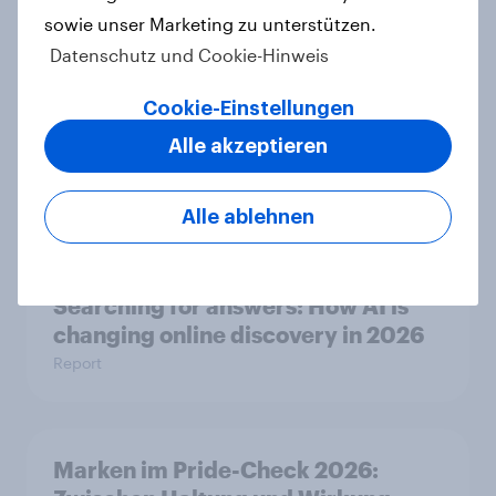
sowie unser Marketing zu unterstützen.
Datenschutz und Cookie-Hinweis
Neue Zölle für Temu & Co.: Jeder
Cookie-Einstellungen
zweite Käufer würde bei
Preisaufschlägen zurückhaltender
Alle akzeptieren
werden
Artikel
Alle ablehnen
Searching for answers: How AI is
changing online discovery in 2026
Report
Marken im Pride-Check 2026: