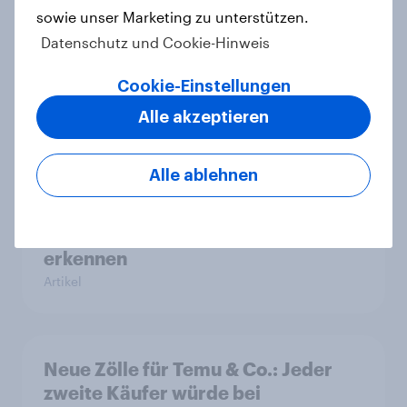
sowie unser Marketing zu unterstützen.
Datenschutz und Cookie-Hinweis
Spotlight: Werteorientierte
Verbraucher 2026
Cookie-Einstellungen
Report
Alle akzeptieren
Alle ablehnen
[On-Demand Webinar] Zwischen
Zielgruppe und Zeitgeist - Mit den
Sinus Milieus Zukunftspotenziale
erkennen
Artikel
Neue Zölle für Temu & Co.: Jeder
zweite Käufer würde bei