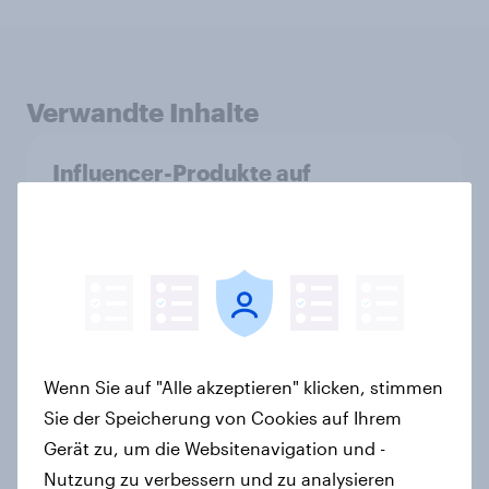
Verwandte Inhalte
Influencer-Produkte auf
Erfolgskurs: Soziale Medien als
Vertrauenssystem für Shopper
Artikel
Pride: Werteorientierte
Wenn Sie auf "Alle akzeptieren" klicken, stimmen
Verbraucher erwarten von Marken
mehr als Symbolik
Sie der Speicherung von Cookies auf Ihrem
Artikel
Gerät zu, um die Websitenavigation und -
Nutzung zu verbessern und zu analysieren