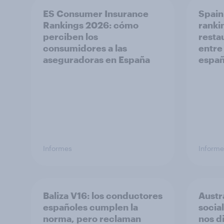
ES Consumer Insurance
Spain
Rankings 2026: cómo
ranki
perciben los
resta
consumidores a las
entre
aseguradoras en España
españ
Informes
Informe
Baliza V16: los conductores
Austr
españoles cumplen la
socia
norma, pero reclaman
nos d