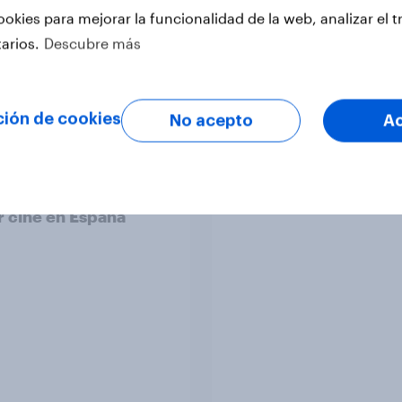
ookies para mejorar la funcionalidad de la web, analizar el t
tarios.
Descubre más
ción de cookies
No acepto
A
 salas, más
Conciertos, ¿el nuev
llas: la nueva forma
de lujo en España?
r cine en España