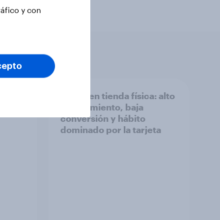
ráfico y con
cepto
o ocio
Bizum en tienda física: alto
conocimiento, baja
conversión y hábito
dominado por la tarjeta