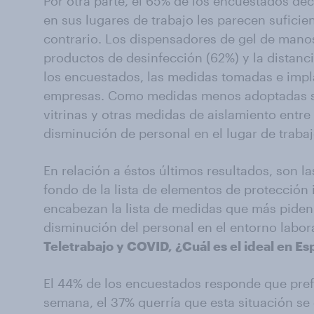
Por otra parte, el 65% de los encuestados de
en sus lugares de trabajo les parecen suficie
contrario. Los dispensadores de gel de manos
productos de desinfección (62%) y la distanc
los encuestados, las medidas tomadas e imp
empresas. Como medidas menos adoptadas se
vitrinas y otras medidas de aislamiento entre
disminución de personal en el lugar de trabaj
En relación a éstos últimos resultados, son 
fondo de la lista de elementos de protección
encabezan la lista de medidas que más piden l
disminución del personal en el entorno labor
Teletrabajo y COVID, ¿Cuál es el ideal en E
El 44% de los encuestados responde que preferi
semana, el 37% querría que esta situación se d