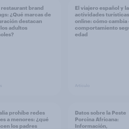
 restaurant ​brand
El viajero español y l
ngs​: ¿Qué marcas de
actividades turística
uración destacan
online: cómo cambia 
 los adultos
comportamiento segú
oles?
edad
s
Artículo
alia prohíbe redes
Datos sobre la Peste
les a menores: ¿qué
Porcina Africana:
icen los padres
Información,