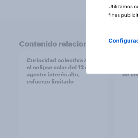
Utilizamos c
fines publici
Configura
Contenido relacionado
Curiosidad colectiva ante
Menos
el eclipse solar del 12 de
panta
agosto: interés alto,
de ve
esfuerzo limitado