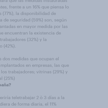
clara que las medidas instauradas
ntes, frente a un 16% que piensa lo
 (77%), la disponibilidad de
ia de seguridad (59%) son, según
lantadas en mayor medida por las
 encuentran la existencia de
 trabajadores (32%) y la
o (42%).
las dos medidas que ocupan el
 implantados en empresas, las que
os trabajadores; vitrinas (29%) y
al (25%)
spaña?
ría teletrabajar 2 ò 3 días a la
iera de forma diaria, el 11%