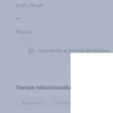
Engin Akyurt
en
Pixabay
Suscríbete al boletín de YouGov
Temas relacionados
Agencies
Surveys: Serviced