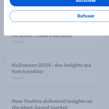
Autoriser
connaître
Rapport
Refuser
JO 2024 : l'heure du bilan
Rapport
Halloween 2024 : des insights qui
font trembler
Rapport
How YouGov delivered insights on
the plant-based market