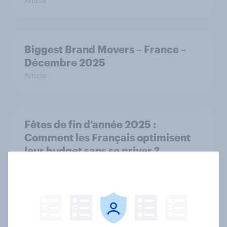
Article
Biggest Brand Movers – France –
Décembre 2025
Article
Fêtes de fin d’année 2025 :
Comment les Français optimisent
leur budget sans se priver ?
Article
France, Belgium & Netherlands
consumer bank rankings: YouGov's