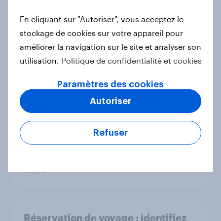
best banks 2025
En cliquant sur "Autoriser", vous acceptez le
Rapport
stockage de cookies sur votre appareil pour
améliorer la navigation sur le site et analyser son
utilisation.
Politique de confidentialité et cookies
L’addition, s’il vous plaît : France
dining out report 2025​
Paramètres des cookies
Rapport
Autoriser
Refuser
YouGov France Rankings Super et
Hypermarchés 2025
Rapport
Réservation de voyage : identifiez