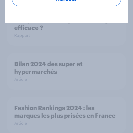
Le Dynamic Pricing : une stratégie
efficace ?
Rapport
Bilan 2024 des super et
hypermarchés
Article
Fashion Rankings 2024 : les
marques les plus prisées en France
Article