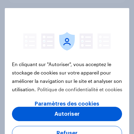
YouGov Global Sports Rankings : les
événements sportifs qui ont fait le
Buzz en 2024
Rapport
En cliquant sur "Autoriser", vous acceptez le
stockage de cookies sur votre appareil pour
YouGov’s Best Global Brands 2025
améliorer la navigation sur le site et analyser son
Rapport
utilisation.
Politique de confidentialité et cookies
Paramètres des cookies
Skincare : quelles sont les attentes
Autoriser
des consommateurs en 2025 ?
Rapport
Refuser