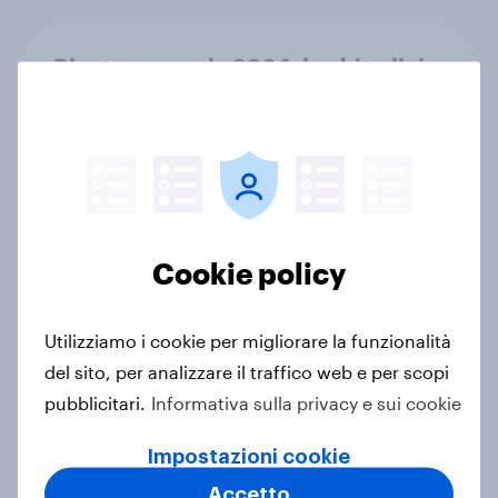
Rientro a scuola 2024: le abitudini
di acquisto degli italiani
Report
EuroTrack: quali sono le cucine
preferite in Europa occidentale?
Cookie policy
Articolo
Utilizziamo i cookie per migliorare la funzionalità
del sito, per analizzare il traffico web e per scopi
How Edelman used YouGov data to
pubblicitari.
Informativa sulla privacy e sui cookie
back their Cannes Lion award
winning campaign
Impostazioni cookie
Caso di Studio
Accetto