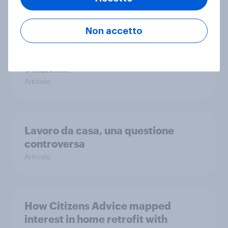
Non accetto
Festival di Sanremo 2024: tiriamo
le somme di questa 74esima
edizione.
Articolo
Lavoro da casa, una questione
controversa
Articolo
How Citizens Advice mapped
interest in home retrofit with