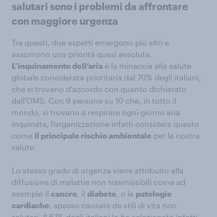
salutari sono i problemi da affrontare
con maggiore urgenza
Tra questi, due aspetti emergono più altri e
assumono una priorità quasi assoluta.
L’inquinamento dell’aria
è la minaccia alla salute
globale considerata prioritaria dal 70% degli italiani,
che si trovano d’accordo con quanto dichiarato
dall’OMS. Con 9 persone su 10 che, in tutto il
mondo, si trovano a respirare ogni giorno aria
inquinata, l’organizzazione infatti considera questo
come
il principale rischio ambientale
per la nostra
salute.
Lo stesso grado di urgenza viene attribuito alla
diffusione di malattie non trasmissibili come ad
esempio il
cancro
, il
diabete
, o le
patologie
cardiache
, spesso causate da stili di vita non
salutari. Il 67% degli italiani lo ha selezionato infatti