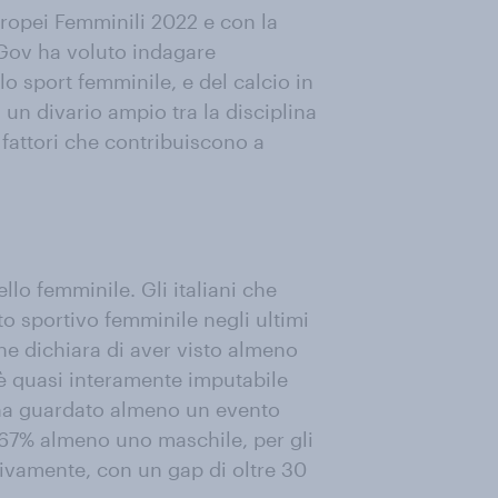
ropei Femminili 2022 e con la
uGov ha voluto indagare
llo sport femminile, e del calcio in
un divario ampio tra la disciplina
 fattori che contribuiscono a
llo femminile. Gli italiani che
to sportivo femminile negli ultimi
che dichiara di aver visto almeno
è quasi interamente imputabile
e ha guardato almeno un evento
l 67% almeno uno maschile, per gli
tivamente, con un gap di oltre 30