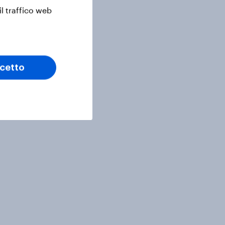
il traffico web
cetto