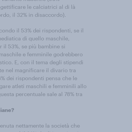
tificare le calciatrici al di là
ordo, il 32% in disaccordo).
ondo il 53% dei rispondenti, se il
ediatica di quello maschile,
 il 53%, se più bambine si
o maschile e femminile godrebbero
stico. E, con il tema degli stipendi
e nel magnificare il divario tra
8% dei rispondenti pensa che le
are atleti maschili e femminili allo
uesta percentuale sale al 78% tra
liane?
itenuta nettamente la società che