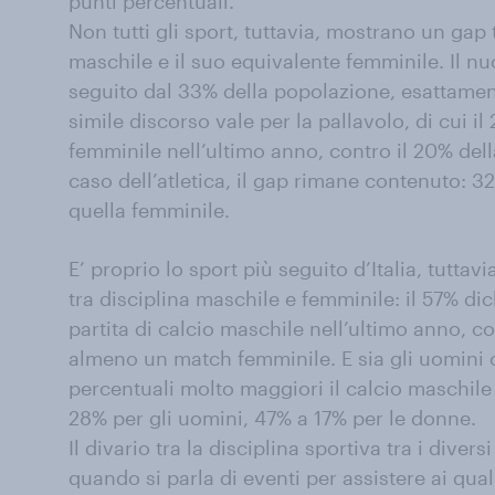
punti percentuali.
Non tutti gli sport, tuttavia, mostrano un gap t
maschile e il suo equivalente femminile. Il n
seguito dal 33% della popolazione, esattame
simile discorso vale per la pallavolo, di cui 
femminile nell’ultimo anno, contro il 20% del
caso dell’atletica, il gap rimane contenuto: 3
quella femminile.
E’ proprio lo sport più seguito d’Italia, tuttav
tra disciplina maschile e femminile: il 57% di
partita di calcio maschile nell’ultimo anno, co
almeno un match femminile. E sia gli uomini
percentuali molto maggiori il calcio maschile
28% per gli uomini, 47% a 17% per le donne.
Il divario tra la disciplina sportiva tra i diver
quando si parla di eventi per assistere ai qua