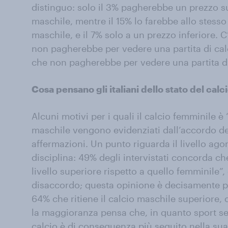
distinguo: solo il 3% pagherebbe un prezzo su
maschile, mentre il 15% lo farebbe allo stess
maschile, e il 7% solo a un prezzo inferiore. 
non pagherebbe per vedere una partita di cal
che non pagherebbe per vedere una partita di
Cosa pensano gli italiani dello stato del cal
Alcuni motivi per i quali il calcio femminile è 
maschile vengono evidenziati dall’accordo de
affermazioni. Un punto riguarda il livello agon
disciplina: 49% degli intervistati concorda ch
livello superiore rispetto a quello femminile”,
disaccordo; questa opinione è decisamente più
64% che ritiene il calcio maschile superiore, c
la maggioranza pensa che, in quanto sport seg
calcio è di conseguenza più seguito nella su