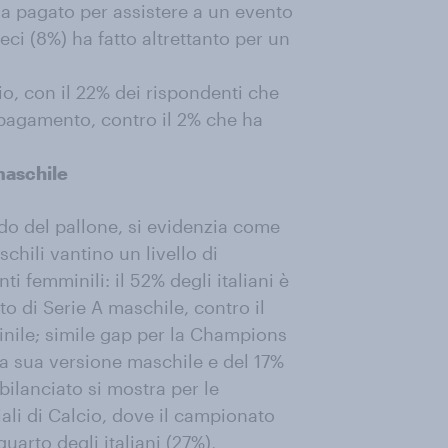
ha pagato per assistere a un evento
ci (8%) ha fatto altrettanto per un
rio, con il 22% dei rispondenti che
a pagamento, contro il 2% che ha
maschile
do del pallone, si evidenzia come
schili vantino un livello di
i femminili: il 52% degli italiani è
 di Serie A maschile, contro il
inile; simile gap per la Champions
la sua versione maschile e del 17%
bilanciato si mostra per le
iali di Calcio, dove il campionato
uarto degli italiani (27%),