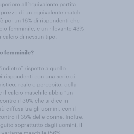
periore all’equivalente partita
o prezzo di un equivalente match
C’è poi un 16% di rispondenti che
cio femminile, e un rilevante 43%
 calcio di nessun tipo.
cio femminile?
“indietro” rispetto a quello
i rispondenti con una serie di
istico, reale o percepito, della
e il calcio maschile abbia “un
 contro il 39% che si dice in
 diffusa tra gli uomini, con il
ontro il 35% delle donne. Inoltre,
uito soprattutto dagli uomini, il
a variante maschile (56%