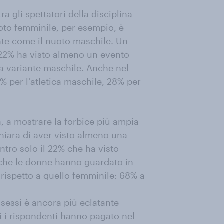
ra gli spettatori della disciplina
uoto femminile, per esempio, è
nte come il nuoto maschile. Un
il 22% ha visto almeno un evento
la variante maschile. Anche nel
2% per l’atletica maschile, 28% per
ia, a mostrare la forbice più ampia
chiara di aver visto almeno una
ntro solo il 22% che ha visto
 che le donne hanno guardato in
 rispetto a quello femminile: 68% a
si sessi è ancora più eclatante
li i rispondenti hanno pagato nel