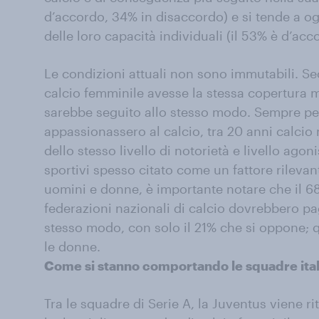
d’accordo, 34% in disaccordo) e si tende a ogget
delle loro capacità individuali (il 53% è d’acc
Le condizioni attuali non sono immutabili. Sec
calcio femminile avesse la stessa copertura m
sarebbe seguito allo stesso modo. Sempre per
appassionassero al calcio, tra 20 anni calci
dello stesso livello di notorietà e livello agoni
sportivi spesso citato come un fattore rilevant
uomini e donne, è importante notare che il 6
federazioni nazionali di calcio dovrebbero pag
stesso modo, con solo il 21% che si oppone; q
le donne.
Come si stanno comportando le squadre ita
Tra le squadre di Serie A, la Juventus viene r