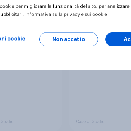
 cookie per migliorare la funzionalità del sito, per analizzare 
ubblicitari.
Informativa sulla privacy e sui cookie
Articolo
ni cookie
Non accetto
Ac
he Hygiene Bank
How GambleAware u
d awareness of
YouGov insights to ta
ne poverty with
gambling harms
ov
 Studio
Caso di Studio