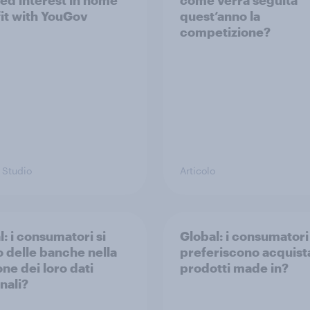
d interest in home
come verrà seguita
fit with YouGov
quest’anno la
competizione?
 Studio
Articolo
: i consumatori si
Global: i consumatori
o delle banche nella
preferiscono acquist
ne dei loro dati
prodotti made in?
nali?