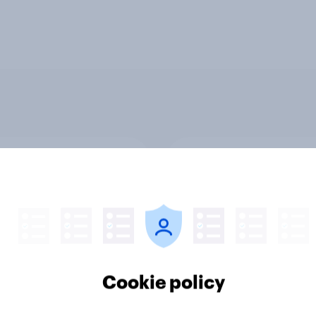
cino dell’Asia: Perchè
Buoni propositi 2026
hoppers guardano
italiani e italiane vog
iente e cosa significa
prendersi più cura di
MCG and retail
e iniziare subito
Cookie policy