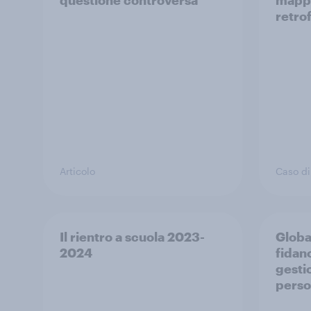
questione controversa
mappe
retro
Articolo
Caso di
Il rientro a scuola 2023-
Global
2024
fidan
gestio
perso