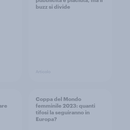
pubblicità è piaciuta, ma il
buzz si divide
Articolo
Coppa del Mondo
are
femminile 2023: quanti
tifosi la seguiranno in
Europa?