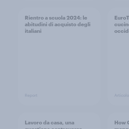
Rientro a scuola 2024: le
EuroT
abitudini di acquisto degli
cucin
italiani
occid
Report
Articolo
Lavoro da casa, una
How C