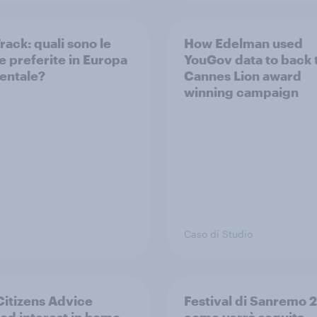
rack: quali sono le
How Edelman used
e preferite in Europa
YouGov data to back 
entale?
Cannes Lion award
winning campaign
Caso di Studio
itizens Advice
Festival di Sanremo 