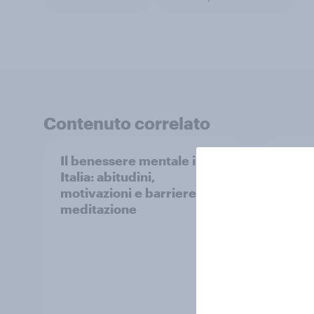
Contenuto correlato
Il benessere mentale in
Il Fas
Italia: abitudini,
gli s
motivazioni e barriere alla
all’Or
meditazione
per F