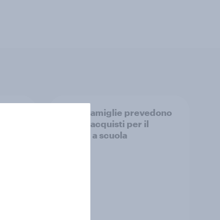
:
Meno famiglie prevedono
liono
di fare acquisti per il
 sé —
rientro a scuola