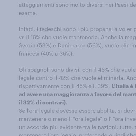
atteggiamenti sono molto diversi nei Paesi de
esame.
Infatti, i tedeschi sono i più propensi a voler p
vs il 18% che vuole mantenerla. Anche la maggi
Svezia (58%) e Danimarca (56%), vuole elimina
francesi (49% a 36%).
Gli spagnoli sono divisi, con il 46% che vuole
legale contro il 42% che vuole eliminarla. Anch
rispettivamente con il 45% e il 39%.
L'Italia è
ad avere una maggioranza a favore del mant
il 32% di contrari).
Se l'ora legale dovesse essere abolita, si do
mantenere o meno l' "ora legale" o l' "ora inv
un accordo più evidente tra le nazioni: tutte,
mantenere l'ora legale, preferendo quindi che 