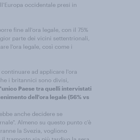
ll'Europa occidentale presi in
orre fine all'ora legale, con il 75%
or parte dei vicini settentrionali,
re l'ora legale, così come i
 continuare ad applicare l'ora
e i britannici sono divisi,
 l'unico Paese tra quelli intervistati
enimento dell'ora legale (56% vs
vrebbe anche decidere se
ernale". Almeno su questo punto c'è
 tranne la Svezia, vogliono
il tramonto sia più tardivo la sera