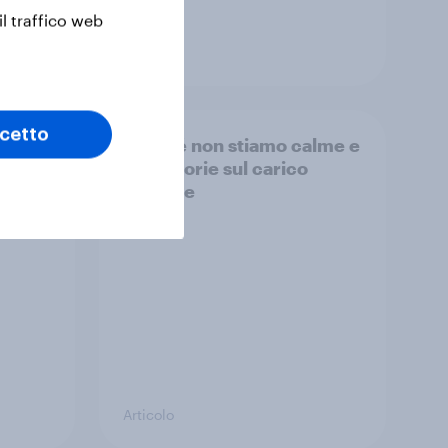
il traffico web
Articolo
cetto
sed
Perché non stiamo calme e
ckle
altre storie sul carico
mentale
Articolo