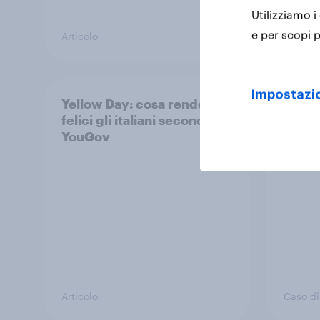
Utilizziamo i
e per scopi p
Articolo
Articolo
Impostazio
Yellow Day: cosa rende
How T
felici gli italiani secondo
raise
YouGov
hygie
YouG
Articolo
Caso di