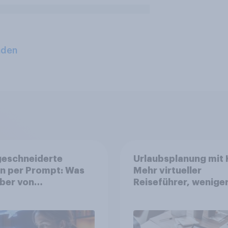
aden
eschneiderte
Urlaubsplanung mit K
n per Prompt: Was
Mehr virtueller
ber von
Reiseführer, wenige
nalisierter KI
Buchungsagent
ten, und welche KI-
 bei der