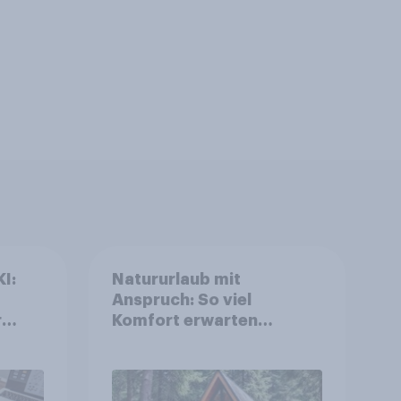
I:
Natururlaub mit
Anspruch: So viel
r
Komfort erwarten
deutsche
Campingurlauber