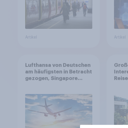
Verkehrsmittel um
Reise
genu
Artikel
Artikel
Lufthansa von Deutschen
Große
am häufigsten in Betracht
Inter
gezogen, Singapore
Reise
Airlines punktet bei
Nutz
Kundenzufriedenheit