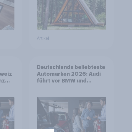
Artikel
Deutschlands beliebteste
weiz
Automarken 2026: Audi
nz
führt vor BMW und
Mercedes-Benz – BYD
ter
größter Aufsteiger