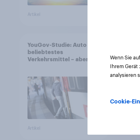
Artikel
Artikel
YouGov-Studie: Auto ist
beliebtestes
Wenn Sie auf
Verkehrsmittel – aber
jeder Zweite nutzt den öV
Ihrem Gerät
für alltägliche Reisen
analysieren 
Cookie-Ein
Artikel