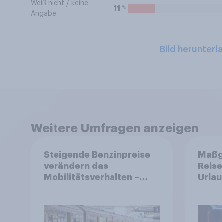
Weiß nicht / keine
%
11
Angabe
Bild herunterl
Weitere Umfragen anzeigen
Steigende Benzinpreise
Maßg
verändern das
Reise
Mobilitätsverhalten –
Urlau
Deutsche steigen bei
perso
längeren Strecken vom
erwar
Auto auf öffentliche
Tools