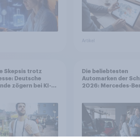
planung bereits
tzt werden
Artikel
 Skepsis trotz
Die beliebtesten
esse: Deutsche
Automarken der Sch
nde zögern bei KI-
2026: Mercedes-Be
ung
führt vor Toyota und
BMW – Toyota gröss
Aufsteiger