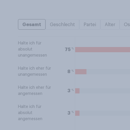
Gesamt
Geschlecht
Partei
Alter
Os
Halte ich für
%
75
absolut
unangemessen
Halte ich eher für
%
8
unangemessen
Halte ich eher für
%
3
angemessen
Halte ich für
%
3
absolut
angemessen