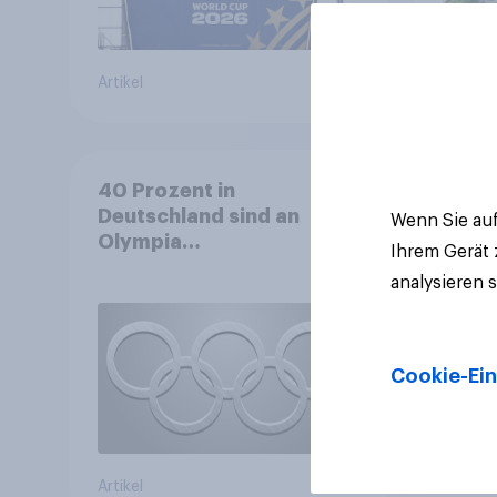
Artikel
Artikel
40 Prozent in
Deutschland sind an
Wenn Sie auf
Olympia
Ihrem Gerät
interessiert+++Olympia
analysieren 
motiviert knapp jeden
dritten Wintersportler zu
neuer
Ausrüstung+++Umsatz
Cookie-Ein
rückläufig
Artikel