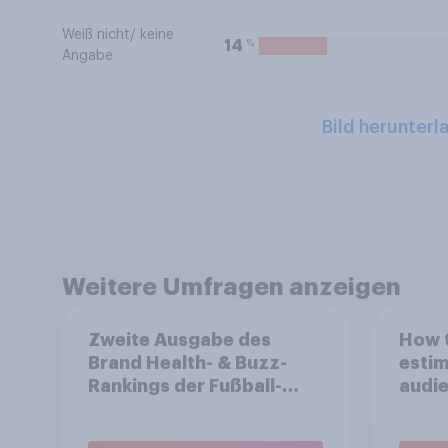
Weiß nicht/ keine
%
14
Angabe
Bild herunterl
Weitere Umfragen anzeigen
Zweite Ausgabe des
How t
Brand Health- & Buzz-
estim
Rankings der Fußball-
audie
Bundesliga: FC Bayern
spons
München festigt