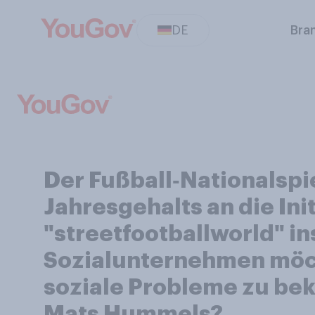
DE
Bra
Der Fußball‑Nationalspi
Jahresgehalts an die In
"streetfootballworld" i
Sozialunternehmen möch
soziale Probleme zu be
Mats Hummels?