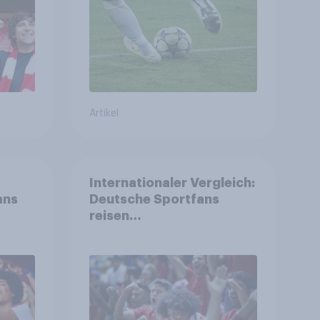
Weltmeisterschaft
Artikel
Internationaler Vergleich:
ans
Deutsche Sportfans
reisen
unterdurchschnittlich
häufig zu Sport-
Veranstaltungen