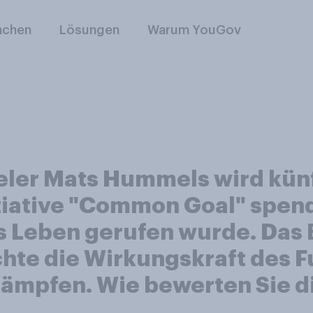
nchen
Lösungen
Warum YouGov
eler Mats Hummels wird künf
itiative "Common Goal" spen
ns Leben gerufen wurde. Das 
te die Wirkungskraft des F
kämpfen. Wie bewerten Sie 