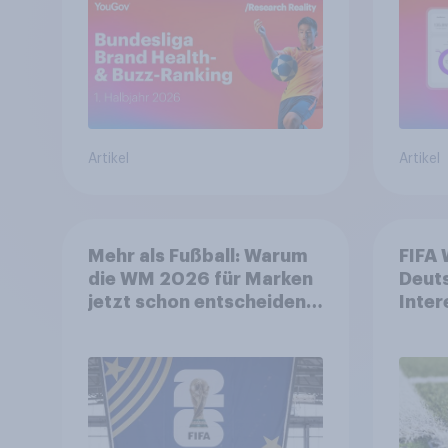
Spitzenposition
Artikel
Artikel
Mehr als Fußball: Warum
FIFA 
die WM 2026 für Marken
Deut
jetzt schon entscheidend
Inter
ist
biete
Spon