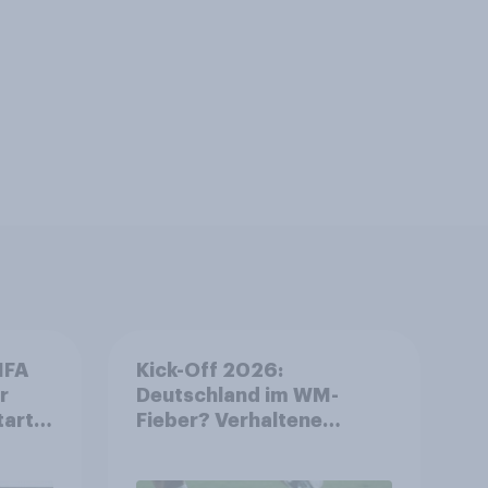
IFA
Kick-Off 2026:
r
Deutschland im WM-
tart
Fieber? Verhaltene
ls
Vorfreude auf die
Fußball-