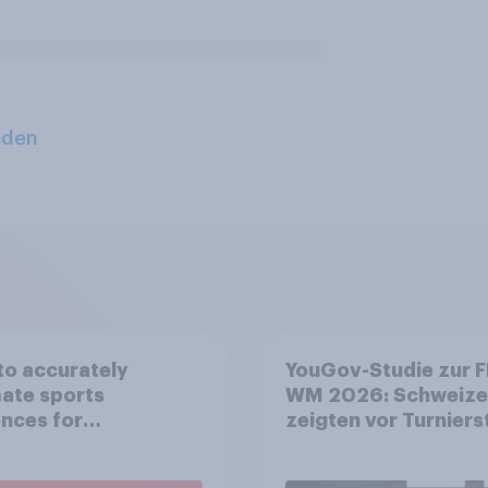
aden
o accurately
YouGov-Studie zur F
ate sports
WM 2026: Schweize
nces for
zeigten vor Turniers
orship valuation
mehr Begeisterung a
Deutsche