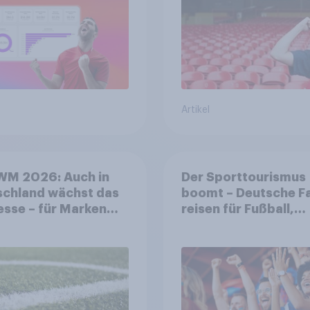
Artikel
WM 2026: Auch in
Der Sporttourismus
schland wächst das
boomt – Deutsche F
esse – für Marken
reisen für Fußball,
t sich ein starkes
Atmosphäre und
soring-Umfeld
Großevents