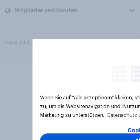
Mitglieder und Kunden
Copyright © 2026 YouGov PLC. Alle Rechte vorbehalten.
Wenn Sie auf "Alle akzeptieren" klicken, 
zu, um die Websitenavigation und -Nutzun
Marketing zu unterstützen.
Datenschutz 
Cook