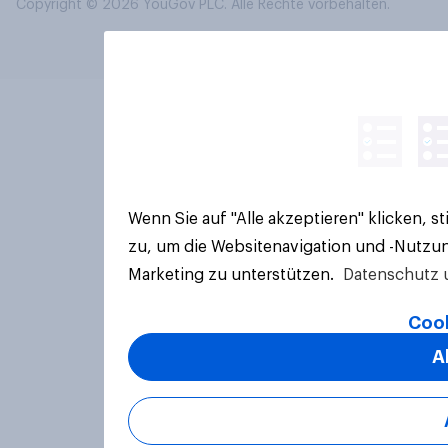
Copyright © 2026 YouGov PLC. Alle Rechte vorbehalten.
Wenn Sie auf "Alle akzeptieren" klicken, 
zu, um die Websitenavigation und -Nutzun
Marketing zu unterstützen.
Datenschutz 
Cook
A