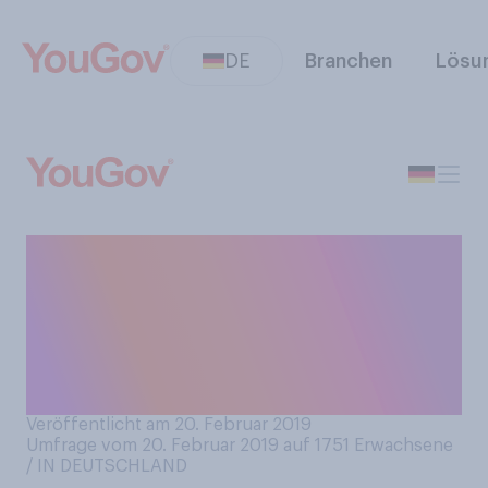
DE
Branchen
Lösu
Gestern ist der
Modeschöpfer Karl
Lagerfeld gestorben. Fühlen
auch Sie sich von seinem Tod
berührt?
Veröffentlicht am 20. Februar 2019
Umfrage vom 20. Februar 2019 auf 1751
Erwachsene
/ IN DEUTSCHLAND