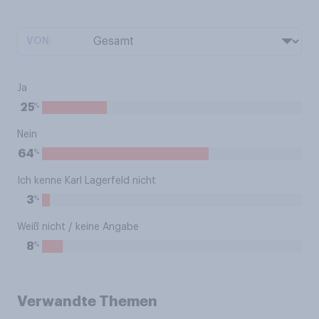
VON:
Ja
%
25
Nein
%
64
Ich kenne Karl Lagerfeld nicht
%
3
Weiß nicht / keine Angabe
%
8
Verwandte Themen