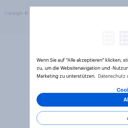
Copyright © 2026 YouGov PLC. Alle Rechte vorbehalten.
Wenn Sie auf "Alle akzeptieren" klicken, 
zu, um die Websitenavigation und -Nutzun
Marketing zu unterstützen.
Datenschutz 
Cook
A