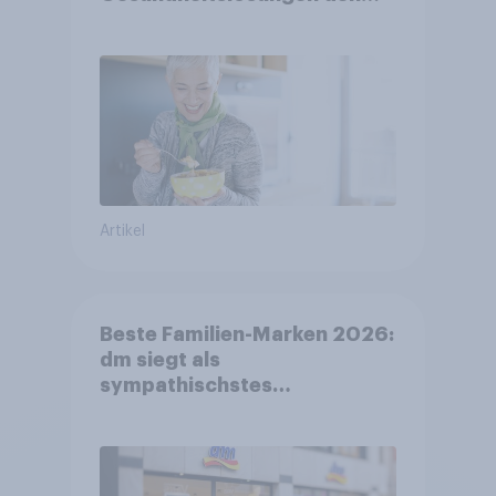
FMCG-Sektor umgestalten
Artikel
Beste Familien-Marken 2026:
dm siegt als
sympathischstes
Unternehmen unter jungen
Familien