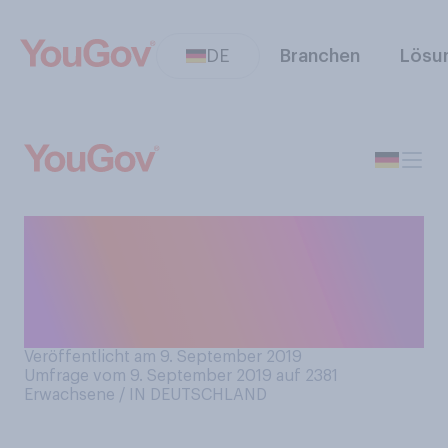
DE
Branchen
Lösu
Wie fänden Sie es, wenn
Kaufhausketten Second
Hand Kleidung verkaufen
würden?
Veröffentlicht am 9. September 2019
Umfrage vom 9. September 2019 auf 2381
Erwachsene / IN DEUTSCHLAND