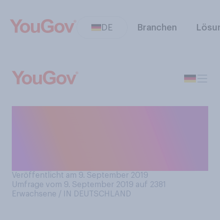
DE
Branchen
Lösu
Heute abend startet auf RTL
II eine neue Staffel “Love
Island”. Werden Sie diese
Staffel verfolgen?
Veröffentlicht am 9. September 2019
Umfrage vom 9. September 2019 auf 2381
Erwachsene / IN DEUTSCHLAND