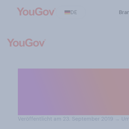
DE
Bra
Sigmund Jähn, de
gestorben. Hatt
Astronaut zu w
Veröffentlicht am 23. September 2019
→
Umf