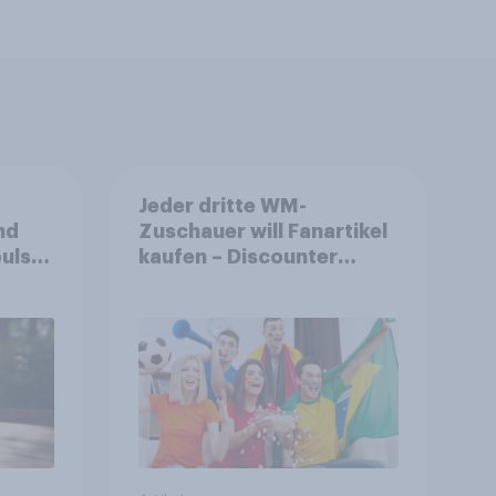
Jeder dritte WM-
nd
Zuschauer will Fanartikel
ulse
kaufen – Discounter
ppen
relevanter als DFB- und
FIFA-Shops