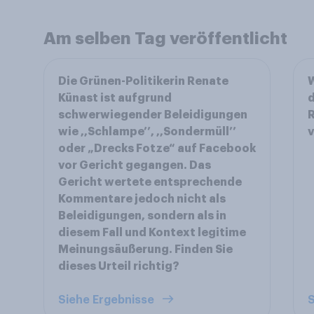
Am selben Tag veröffentlicht
Die Grünen-Politikerin Renate
W
Künast ist aufgrund
d
schwerwiegender Beleidigungen
R
wie ,,Schlampe’’, ,,Sondermüll’’
v
oder „Drecks Fotze“ auf Facebook
vor Gericht gegangen. Das
Gericht wertete entsprechende
Kommentare jedoch nicht als
Beleidigungen, sondern als in
diesem Fall und Kontext legitime
Meinungsäußerung. Finden Sie
dieses Urteil richtig?
Siehe Ergebnisse
S