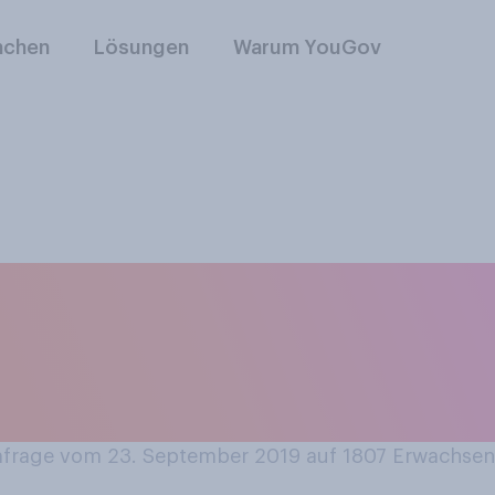
nchen
Lösungen
Warum YouGov
r erste Deutsche im
en Sie jemals den 
erden?
rage vom 23. September 2019 auf 1807
Erwachsen