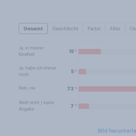
Gesamt
Geschlecht
Partei
Alter
Os
Ja, in meiner
%
15
Kindheit
Ja, habe ich immer
%
5
noch
Nein, nie
%
73
Weiß nicht / keine
%
7
Angabe
Bild herunterl