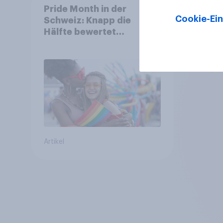
Pride Month in der
Cookie-Ein
Schweiz: Knapp die
Hälfte bewertet
Regenbogen-Logos
positiv – Glaubwürdigkeit
bleibt umstritten
Artikel