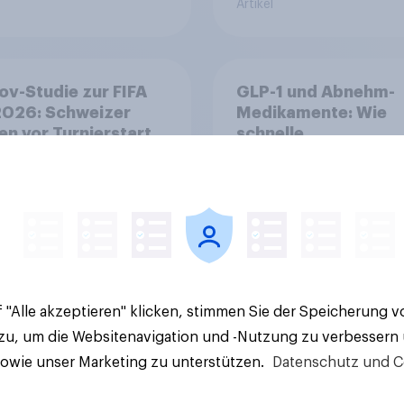
Artikel
v-Studie zur FIFA
GLP-1 und Abnehm-
026: Schweizer
Medikamente: Wie
en vor Turnierstart
schnelle
Begeisterung als
Gesundheitslösung
sche
den FMCG-Sektor
umgestalten
 "Alle akzeptieren" klicken, stimmen Sie der Speicherung 
Artikel
 zu, um die Websitenavigation und -Nutzung zu verbessern
sowie unser Marketing zu unterstützen.
Datenschutz und C