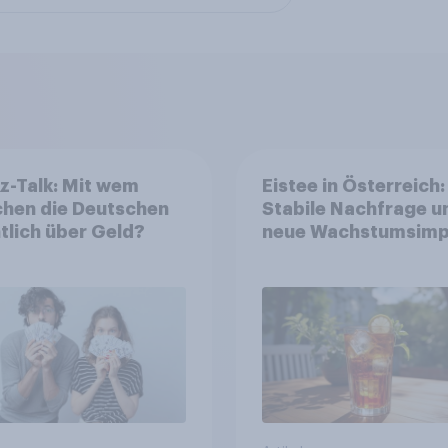
z-Talk: Mit wem
Eistee in Österreich:
chen die Deutschen
Stabile Nachfrage u
tlich über Geld?
neue Wachstumsimp
in zentralen Zielgru