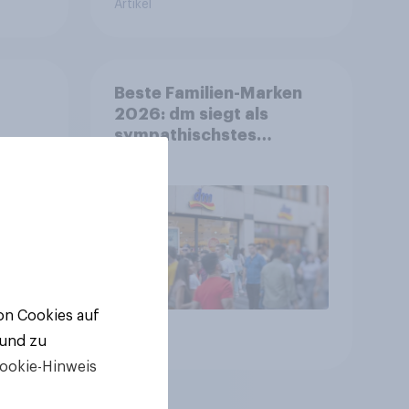
Artikel
Beste Familien-Marken
2026: dm siegt als
sympathischstes
en
Unternehmen unter
jungen Familien
von Cookies auf
Artikel
 und zu
ookie-Hinweis