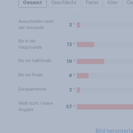
Gesamt
Geschlecht
Partei
Alter
Os
Ausscheiden nach
%
2
der Vorrunde
Bis in die
%
12
Hauptrunde
Bis ins Halbfinale
%
19
Bis ins Finale
%
8
Europameister
%
2
Weiß nicht / keine
%
57
Angabe
Bild herunterl