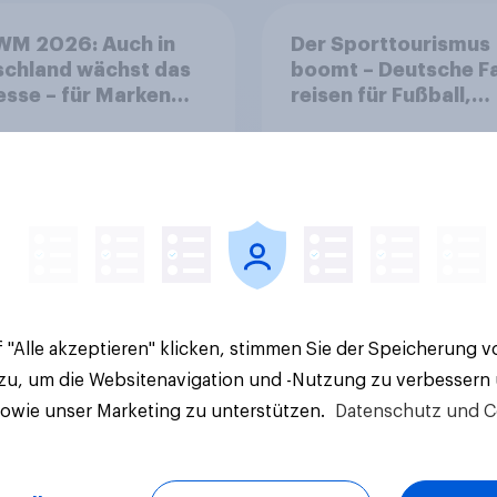
WM 2026: Auch in
Der Sporttourismus
schland wächst das
boomt – Deutsche F
esse – für Marken
reisen für Fußball,
t sich ein starkes
Atmosphäre und
soring-Umfeld
Großevents
Artikel
 "Alle akzeptieren" klicken, stimmen Sie der Speicherung 
 zu, um die Websitenavigation und -Nutzung zu verbessern
sowie unser Marketing zu unterstützen.
Datenschutz und C