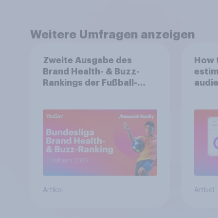
Weitere Umfragen anzeigen
Zweite Ausgabe des
How t
Brand Health- & Buzz-
estim
Rankings der Fußball-
audie
Bundesliga: FC Bayern
spons
München festigt
Spitzenposition
Artikel
Artikel