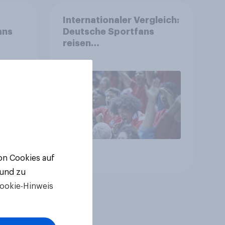
Internationaler Vergleich:
ans
Deutsche Sportfans
reisen
unterdurchschnittlich
häufig zu Sport-
Veranstaltungen
Artikel
von Cookies auf
 und zu
ookie-Hinweis