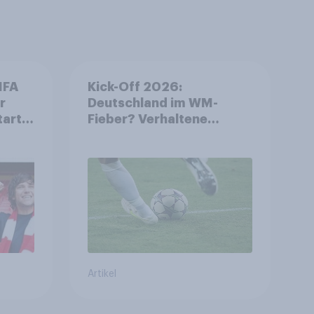
IFA
Kick-Off 2026:
r
Deutschland im WM-
tart
Fieber? Verhaltene
ls
Vorfreude auf die
Fußball-
Weltmeisterschaft
Artikel