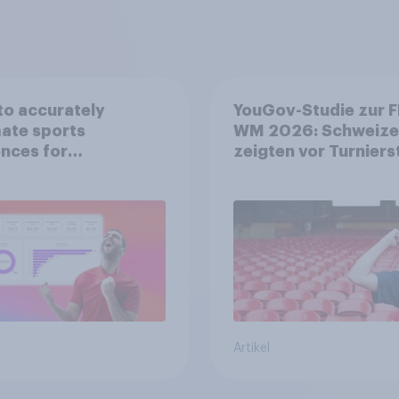
o accurately
YouGov-Studie zur F
ate sports
WM 2026: Schweize
nces for
zeigten vor Turniers
orship valuation
mehr Begeisterung a
Deutsche
Artikel