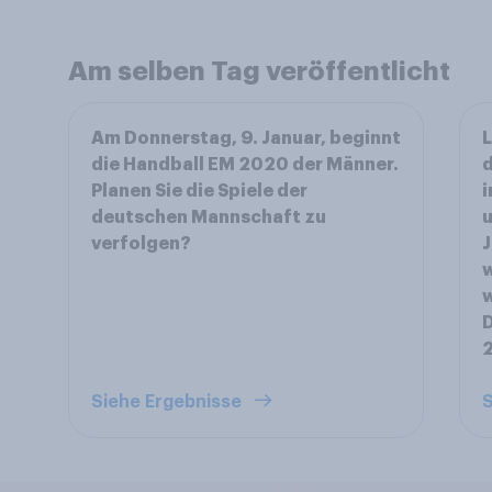
Am selben Tag veröffentlicht
Am Donnerstag, 9. Januar, beginnt
L
die Handball EM 2020 der Männer.
d
Planen Sie die Spiele der
i
deutschen Mannschaft zu
u
verfolgen?
J
w
w
D
2
Siehe Ergebnisse
S