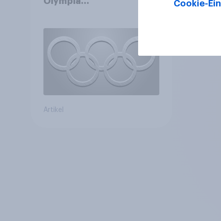
Olympia
Cookie-Ein
interessiert+++Olympia
motiviert knapp jeden
dritten Wintersportler zu
neuer
Ausrüstung+++Umsatz
rückläufig
Artikel