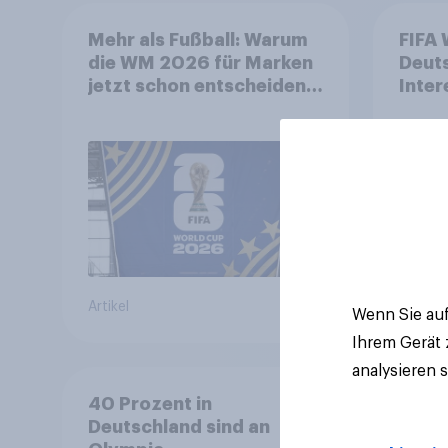
Mehr als Fußball: Warum
FIFA 
die WM 2026 für Marken
Deut
jetzt schon entscheidend
Inter
ist
biete
Spon
Artikel
Artikel
Wenn Sie auf
Ihrem Gerät
analysieren 
40 Prozent in
Deutschland sind an