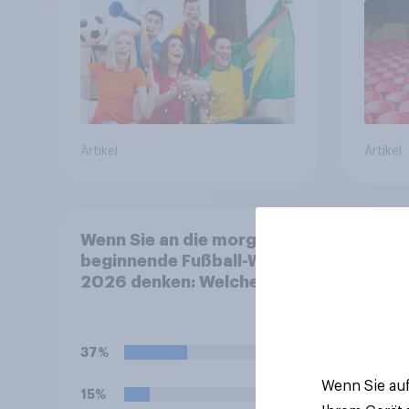
Artikel
Artikel
Wenn Sie an die morgen
Zwei
beginnende Fußball-WM
Brand
2026 denken: Welches
Ranki
Gefühl beschreibt Ihre
Bunde
persönliche Stimmung
Münc
derzeit am besten?
Spitz
37%
Wenn Sie auf
15%