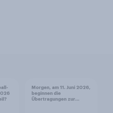
all-
Morgen, am 11. Juni 2026,
2026
beginnen die
il?
Übertragungen zur
Fußball-WM 2026 im ZDF
mit der Eröffnungsfeier