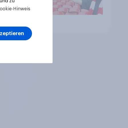
 und zu
ookie-Hinweis
Artikel
kzeptieren