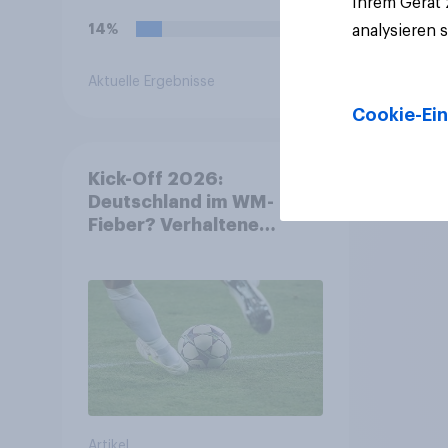
Ihrem Gerät
14%
analysieren 
Aktuelle Ergebnisse
Artikel
Cookie-Ein
Kick-Off 2026:
Deutschland im WM-
Fieber? Verhaltene
Vorfreude auf die
Fußball-
Weltmeisterschaft
Artikel