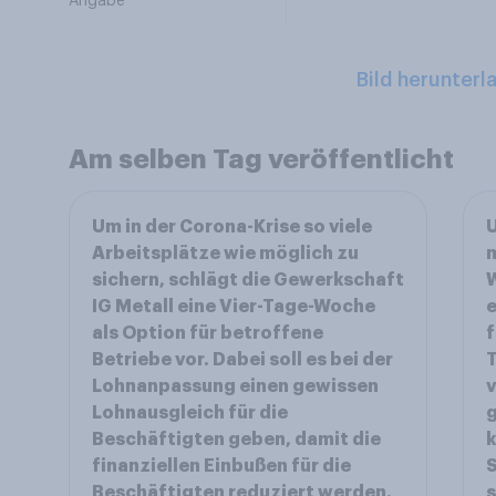
Angabe
Bild herunterl
Am selben Tag veröffentlicht
Um in der Corona-Krise so viele
U
Arbeitsplätze wie möglich zu
m
sichern, schlägt die Gewerkschaft
W
IG Metall eine Vier-Tage-Woche
e
als Option für betroffene
f
Betriebe vor. Dabei soll es bei der
Lohnanpassung einen gewissen
Lohnausgleich für die
g
Beschäftigten geben, damit die
k
finanziellen Einbußen für die
Beschäftigten reduziert werden.
s