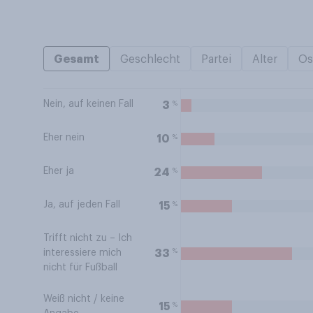
Gesamt
Geschlecht
Partei
Alter
Os
Nein, auf keinen Fall
%
3
Eher nein
%
10
Eher ja
%
24
Ja, auf jeden Fall
%
15
Trifft nicht zu – Ich
%
33
interessiere mich
nicht für Fußball
Weiß nicht / keine
%
15