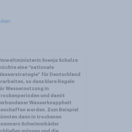
aden
mweltministerin Svenja Schulze
öchte eine “nationale
asserstrategie” für Deutschland
rarbeiten, so dass klare Regeln
ür Wassernutzung in
Trockenperioden und damit
verbundener Wasserknappheit
eschaffen werden. Zum Beispiel
önnten dann in trockenen
Sommern Schwimmbäder
chließen müssen und die