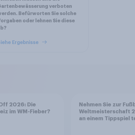
Gartenbewässerung verboten
erden. Befürworten Sie solche
orgaben oder lehnen Sie diese
ab?
iehe Ergebnisse
Off 2026: Die
Nehmen Sie zur Fußb
iz im WM-Fieber?​
Weltmeisterschaft 
an einem Tippspiel te