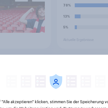
78%
13%
5%
Aktuelle Ergebnisse
te Ausgabe des
How to accurately
 Health- & Buzz-
estimate sports
ngs der Fußball-
audiences for
sliga: FC Bayern
sponsorship valuati
hen festigt
enposition
 "Alle akzeptieren" klicken, stimmen Sie der Speicherung 