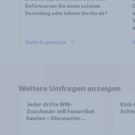
Befürworten Sie einen solchen
Vorschlag oder lehnen Sie ihn ab?
w
V
Siehe Ergebnisse
S
Weitere Umfragen anzeigen
Jeder dritte WM-
Kick-
Zuschauer will Fanartikel
Schwe
kaufen – Discounter
relevanter als DFB- und
FIFA-Shops