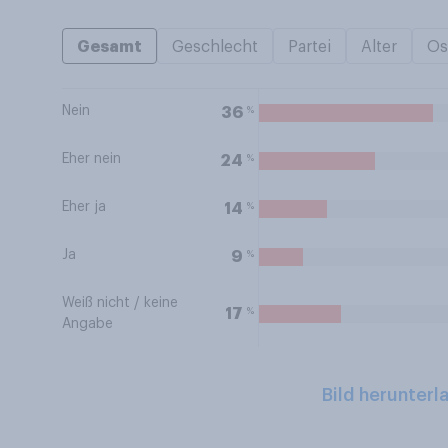
Gesamt
Geschlecht
Partei
Alter
Os
Nein
%
36
Eher nein
%
24
Eher ja
%
14
Ja
%
9
Weiß nicht / keine
%
17
Angabe
Bild herunterl