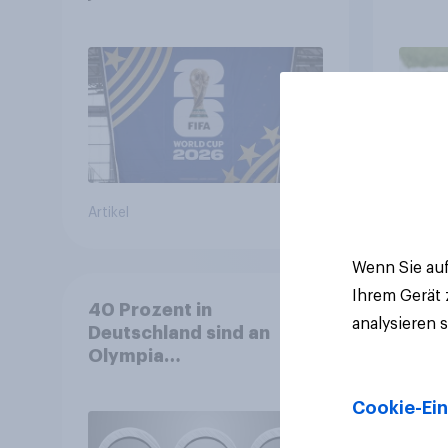
ist
biete
Spon
Artikel
Artikel
Wenn Sie auf
Ihrem Gerät
40 Prozent in
analysieren 
Deutschland sind an
Olympia
interessiert+++Olympia
motiviert knapp jeden
Cookie-Ein
dritten Wintersportler zu
neuer