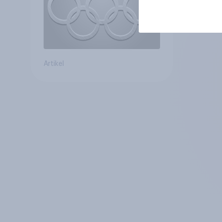
Ausrüstung+++Umsatz
rückläufig
Artikel