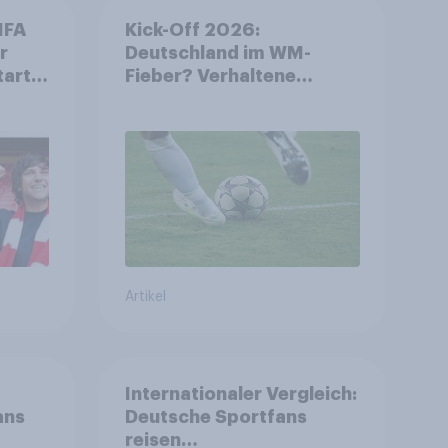
IFA
Kick-Off 2026:
r
Deutschland im WM-
tart
Fieber? Verhaltene
ls
Vorfreude auf die
Fußball-
Weltmeisterschaft
Artikel
Internationaler Vergleich:
ans
Deutsche Sportfans
reisen