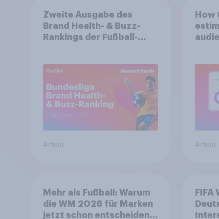
Zweite Ausgabe des
How t
Brand Health- & Buzz-
estim
Rankings der Fußball-
audie
Bundesliga: FC Bayern
spons
München festigt
Spitzenposition
Artikel
Artikel
Mehr als Fußball: Warum
FIFA 
die WM 2026 für Marken
Deut
jetzt schon entscheidend
Inter