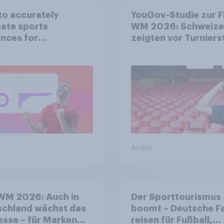
o accurately
YouGov-Studie zur F
ate sports
WM 2026: Schweize
nces for
zeigten vor Turniers
orship valuation
mehr Begeisterung a
Deutsche
Artikel
WM 2026: Auch in
Der Sporttourismus
schland wächst das
boomt – Deutsche F
esse – für Marken
reisen für Fußball,