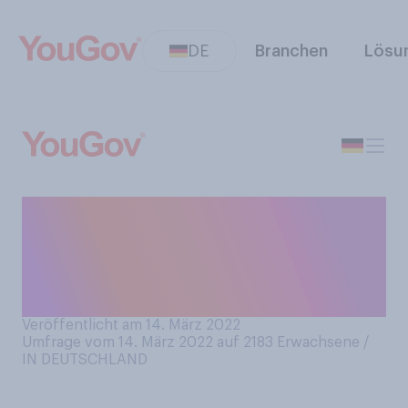
DE
Branchen
Lösu
Wenn Sie wählen müssten:
Wohin würden Sie lieber
verreisen, an die Nordsee
oder an die Ostsee?
Veröffentlicht am 14. März 2022
Umfrage vom 14. März 2022 auf 2183
Erwachsene /
IN DEUTSCHLAND