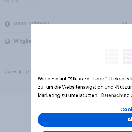
führen.
Unternehmen
Mitglieder und Kunden
Copyright © 2026 YouGov PLC. Alle Rechte vorbehalten.
Wenn Sie auf "Alle akzeptieren" klicken, 
zu, um die Websitenavigation und -Nutzun
Marketing zu unterstützen.
Datenschutz 
Cook
A