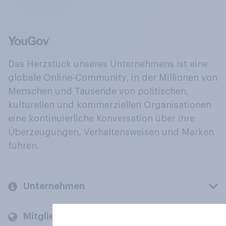
Das Herzstück unseres Unternehmens ist eine
globale Online-Community, in der Millionen von
Menschen und Tausende von politischen,
kulturellen und kommerziellen Organisationen
eine kontinuierliche Konversation über ihre
Überzeugungen, Verhaltensweisen und Marken
führen.
Unternehmen
Mitglieder und Kunden