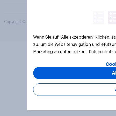
Copyright © 2026 YouGov PLC. Alle Rechte vorbehalten.
Wenn Sie auf "Alle akzeptieren" klicken, 
zu, um die Websitenavigation und -Nutzun
Marketing zu unterstützen.
Datenschutz 
Cook
A