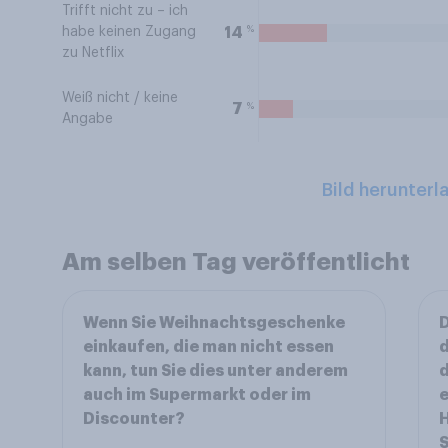
Trifft nicht zu – ich
%
14
habe keinen Zugang
zu Netflix
Weiß nicht / keine
%
7
Angabe
Bild herunterl
Am selben Tag veröffentlicht
Wenn Sie Weihnachtsgeschenke
D
einkaufen, die man nicht essen
d
kann, tun Sie dies unter anderem
d
auch im Supermarkt oder im
e
Discounter?
H
S