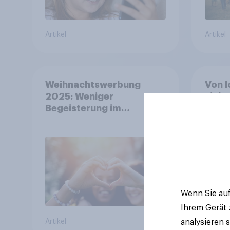
Artikel
Artikel
Weihnachtswerbung
Von l
2025: Weniger
Linke
Begeisterung im
Xing 
Durchschnitt, deutlich
Platt
mehr bei Top-Kampagnen
Beruf
+++ Amazon führt
Ranking der aktuellen
Werbelieblinge an
Wenn Sie auf
Ihrem Gerät
analysieren 
Artikel
Artikel