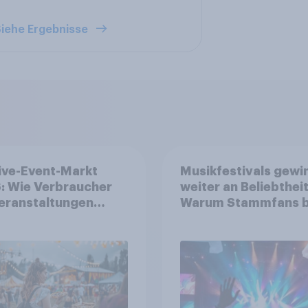
iehe Ergebnisse
ive-Event-Markt
Musikfestivals gewi
: Wie Verbraucher
weiter an Beliebtheit
eranstaltungen
Warum Stammfans b
erksam werden und
sind, tief in die Tasc
e Tickets kaufen
greifen