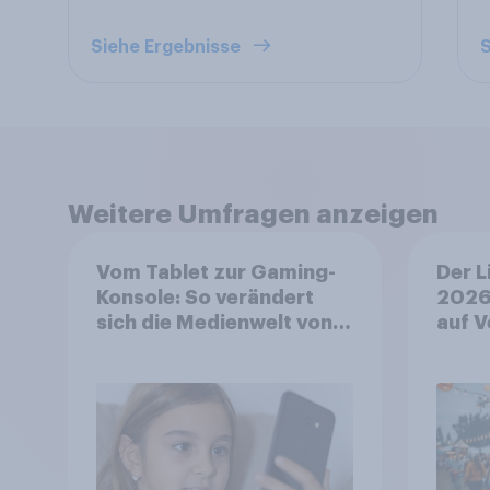
Siehe Ergebnisse
S
Weitere Umfragen anzeigen
Vom Tablet zur Gaming-
Der L
Konsole: So verändert
2026
sich die Medienwelt von
auf V
Kindern zwischen 3 und
aufm
13 Jahren
wo si