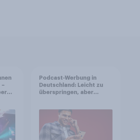
nnen
Podcast-Werbung in
 –
Deutschland: Leicht zu
ereit
überspringen, aber
he zu
weniger störend