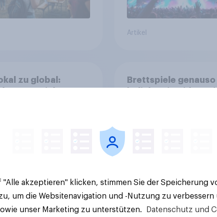
Artikel
okal zu global:
Brettspiele genauso
dIn setzt sich gegen
beliebt wie Videospi
als zentrale
Consideration steigt
form für
kinderlosen Haushal
stätige durch
 "Alle akzeptieren" klicken, stimmen Sie der Speicherung 
 zu, um die Websitenavigation und -Nutzung zu verbessern
sowie unser Marketing zu unterstützen.
Datenschutz und C
Artikel