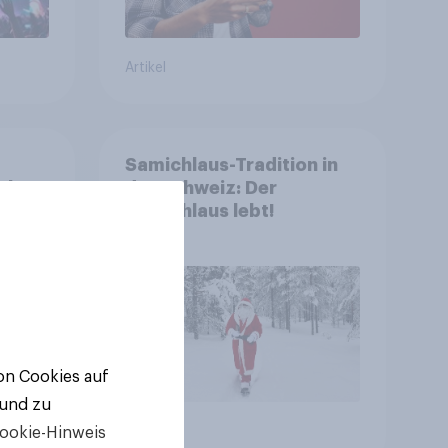
Artikel
Samichlaus-Tradition in
ele –
der Schweiz: Der
 in
Samichlaus lebt!
ten
von Cookies auf
 und zu
ookie-Hinweis
Artikel