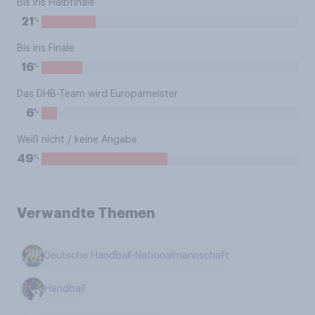
Bis ins Halbfinale
%
21
Bis ins Finale
%
16
Das DHB-Team wird Europameister
%
6
Weiß nicht / keine Angabe
%
49
Verwandte Themen
Deutsche Handball-Nationalmannschaft
Handball