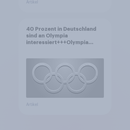
Artikel
40 Prozent in Deutschland
sind an Olympia
interessiert+++Olympia
motiviert knapp jeden dritten
Wintersportler zu neuer
Ausrüstung+++Umsatz
rückläufig
Artikel