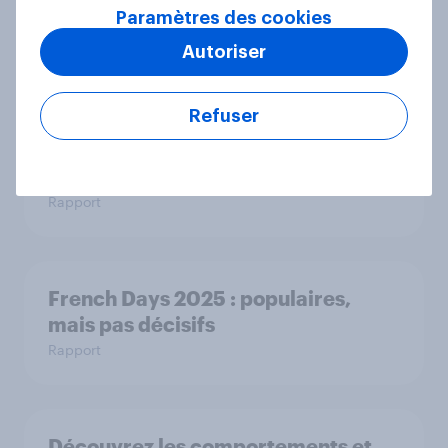
Octobre Rose et Movember : Deux
Paramètres des cookies
campagnes, deux réalités
Autoriser
Article
Refuser
L’addition, s’il vous plaît : France
dining out report 2025​
Rapport
French Days 2025 : populaires,
mais pas décisifs
Rapport
Découvrez les comportements et