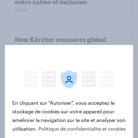
entre calme et inclusion
Article
How Kärcher measures global
product ownership with YouGov
Étude de Cas
Comment les Français se préparent
pour le Black Friday & le Cyber
Monday 2025
En cliquant sur "Autoriser", vous acceptez le
Rapport
stockage de cookies sur votre appareil pour
améliorer la navigation sur le site et analyser son
utilisation.
Politique de confidentialité et cookies