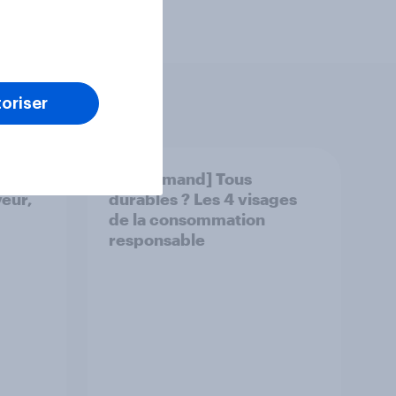
oriser
la
[On demand] Tous
veur,
durables ? Les 4 visages
de la consommation
responsable