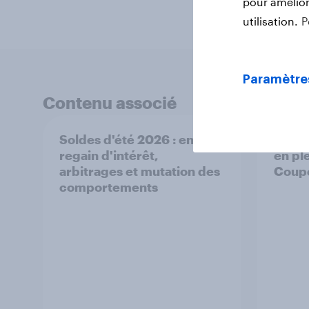
pour améliore
utilisation.
P
Paramètre
Contenu associé
Soldes d'été 2026 : entre
Kick-
regain d'intérêt,
en ple
arbitrages et mutation des
Coup
comportements