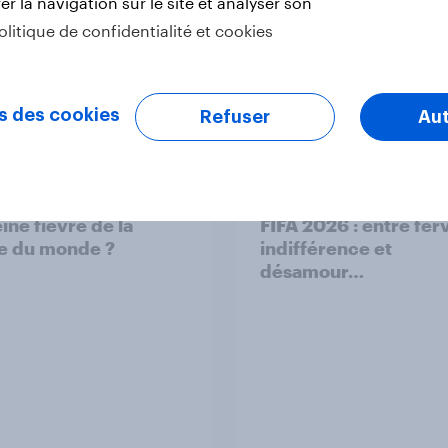
r la navigation sur le site et analyser son
olitique de confidentialité et cookies
s des cookies
Refuser
Aut
Off 2026 : la Suisse
Coupe du Monde de 
ine fièvre de la
FIFA 2026 : entre fer
e du monde ?
indifférence et
désamour…