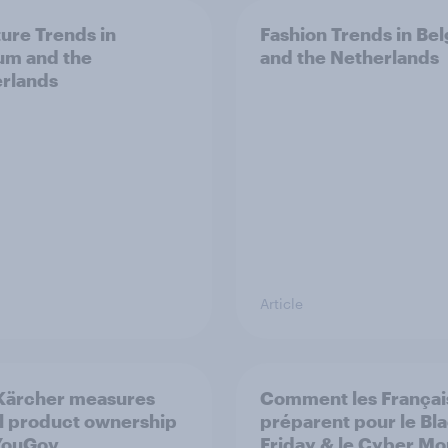
ture Trends in
Fashion Trends in Be
um and the
and the Netherlands
rlands
Article
Kärcher measures
Comment les Françai
l product ownership
préparent pour le Bl
YouGov
Friday & le Cyber M