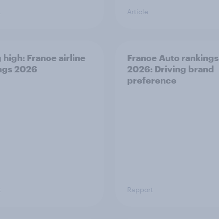
t
Article
 high: France airline
France Auto rankings
ngs 2026
2026: ​Driving brand
preference
t
Rapport