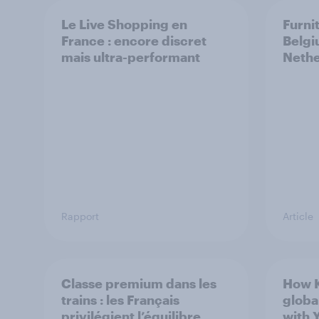
Le Live Shopping en
Furni
France : encore discret
Belgi
mais ultra-performant
Nethe
Rapport
Article
Classe premium dans les
How 
trains : les Français
globa
privilégient l’équilibre
with 