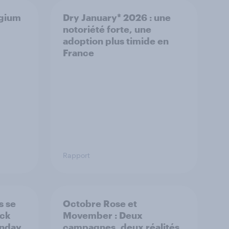
lgium
Dry January* 2026 : une
notoriété forte, une
adoption plus timide en
France
Rapport
s se
Octobre Rose et
ack
Movember : Deux
onday
campagnes, deux réalités