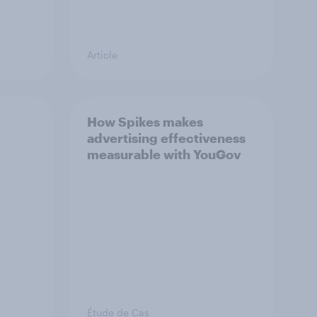
Article
How Spikes makes
advertising effectiveness
measurable with YouGov
Étude de Cas