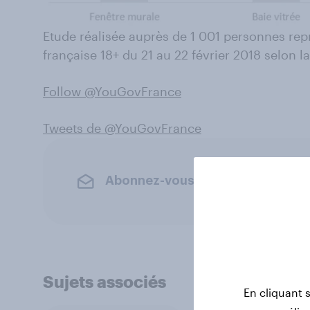
Etude réalisée auprès de 1 001 personnes rep
française 18+ du 21 au 22 février 2018 selon 
Follow @YouGovFrance
Tweets de @YouGovFrance
Abonnez-vous à la newsletter Y
Sujets associés
En cliquant 