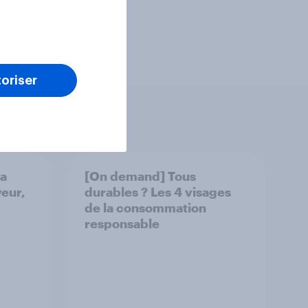
oriser
la
[On demand] Tous
veur,
durables ? Les 4 visages
de la consommation
responsable