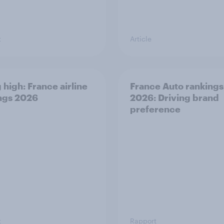
t
Article
 high: France airline
France Auto rankings
ngs 2026
2026: ​Driving brand
preference
t
Rapport