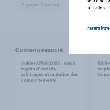
pour améliore
Surveys: Serviced
utilisation.
P
Paramètre
Contenu associé
Soldes d'été 2026 : entre
Kick-
regain d'intérêt,
en ple
arbitrages et mutation des
Coup
comportements