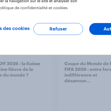
r la navigation sur le site et analyser son
olitique de confidentialité et cookies
s des cookies
Refuser
Aut
Off 2026 : la Suisse
Coupe du Monde de 
ine fièvre de la
FIFA 2026 : entre fer
e du monde ?
indifférence et
désamour…