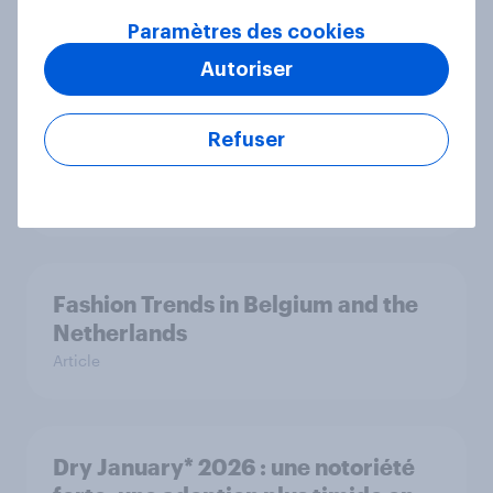
discret mais ultra-performant
Paramètres des cookies
Rapport
Autoriser
Furniture Trends in Belgium and the
Refuser
Netherlands
Article
Fashion Trends in Belgium and the
Netherlands
Article
Dry January* 2026 : une notoriété