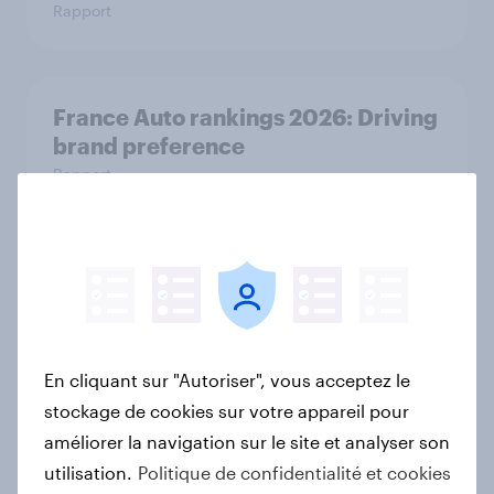
Rapport
France Auto rankings 2026: ​Driving
brand preference
Rapport
How Spikes makes advertising
effectiveness measurable with
YouGov
Étude de Cas
En cliquant sur "Autoriser", vous acceptez le
stockage de cookies sur votre appareil pour
améliorer la navigation sur le site et analyser son
Le Live Shopping en France : encore
utilisation.
Politique de confidentialité et cookies