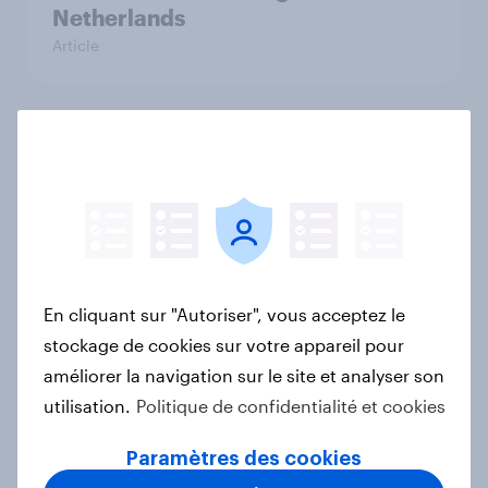
Netherlands
Article
Dry January* 2026 : une notoriété
forte, une adoption plus timide en
France
Rapport
En cliquant sur "Autoriser", vous acceptez le
Classe premium dans les trains : les
stockage de cookies sur votre appareil pour
Français privilégient l’équilibre
améliorer la navigation sur le site et analyser son
entre calme et inclusion
utilisation.
Politique de confidentialité et cookies
Article
Paramètres des cookies