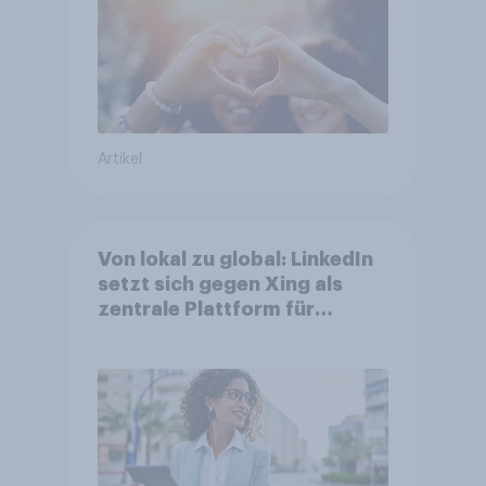
aktuellen Werbelieblinge an
Artikel
Von lokal zu global: LinkedIn
setzt sich gegen Xing als
zentrale Plattform für
Berufstätige durch