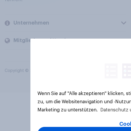
Unternehmen
Mitglieder und Kunden
Copyright © 2026 YouGov PLC. Alle Rechte vorbehalten.
Wenn Sie auf "Alle akzeptieren" klicken, 
zu, um die Websitenavigation und -Nutzun
Marketing zu unterstützen.
Datenschutz 
Cook