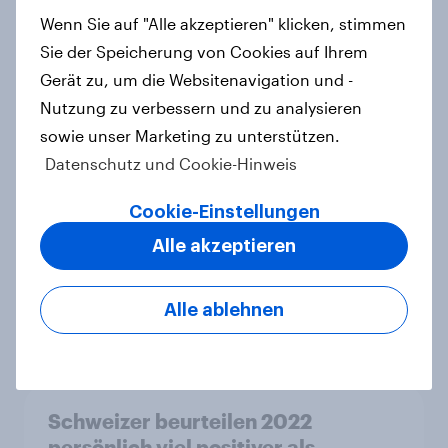
Artikel
Wenn Sie auf "Alle akzeptieren" klicken, stimmen
Sie der Speicherung von Cookies auf Ihrem
Gerät zu, um die Websitenavigation und -
Aschermittwoch: Jeder sechste
Nutzung zu verbessern und zu analysieren
Deutsche will ab heute fasten
sowie unser Marketing zu unterstützen.
Artikel
Datenschutz und Cookie-Hinweis
Cookie-Einstellungen
2022 wird von Schweizern
Alle akzeptieren
auffallend positiver beurteilt als
von Deutschen
Alle ablehnen
Artikel
Schweizer beurteilen 2022
persönlich viel positiver als