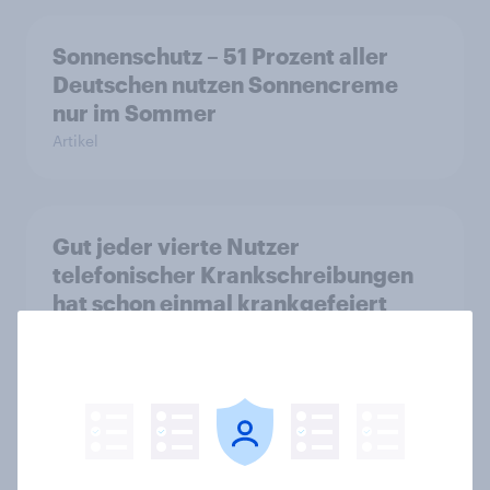
Sonnenschutz – 51 Prozent aller
Deutschen nutzen Sonnencreme
nur im Sommer
Artikel
Gut jeder vierte Nutzer
telefonischer Krankschreibungen
hat schon einmal krankgefeiert
Artikel
Wo sind die guten Neujahrsvorsätze
jetzt?