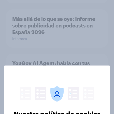
Más allá de lo que se oye: Informe
sobre publicidad en podcasts en
España 2026
Informes
YouGov AI Agent: habla con tus
datos en tiempo real
Artículo
Los cruceros mantienen un
posicionamiento de nicho en
Nuestra política de cookies