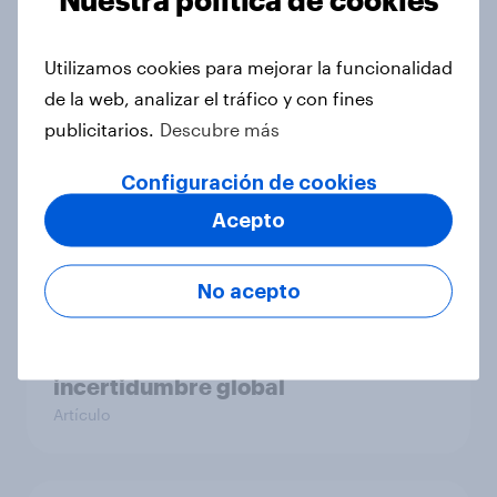
España con un claro potencial de
crecimiento
Artículo
Utilizamos cookies para mejorar la funcionalidad
de la web, analizar el tráfico y con fines
publicitarios.
Descubre más
Uso de cremas solares en España y
Configuración de cookies
marcas más consideradas
Acepto
Artículo
No acepto
[ES-recording] El turismo en
tensión: el impacto de la
incertidumbre global
Artículo