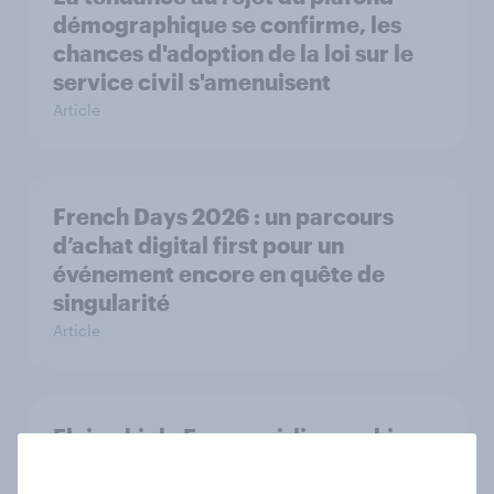
démographique se confirme, les
chances d'adoption de la loi sur le
service civil s'amenuisent
Article
French Days 2026 : un parcours
d’achat digital first pour un
événement encore en quête de
singularité
Article
Flying high: France airline rankings
2026
Rapport