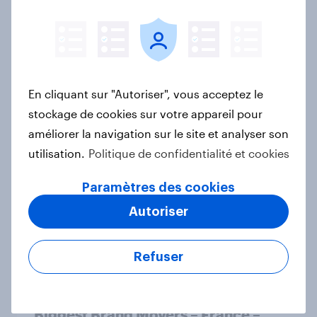
Que pense la Suisse de l’«initiative
pour la durabilité» et de la
En cliquant sur "Autoriser", vous acceptez le
modification de la loi fédérale sur le
stockage de cookies sur votre appareil pour
service civil?
améliorer la navigation sur le site et analyser son
Article
utilisation.
Politique de confidentialité et cookies
Paramètres des cookies
France Auto rankings 2026: ​Driving
Autoriser
brand preference
Rapport
Refuser
Biggest Brand Movers – France –