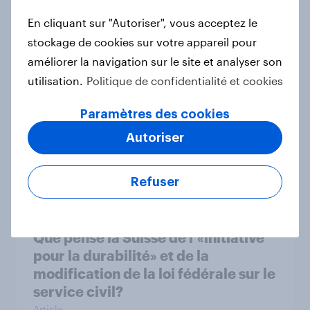
d’achat digital first pour un
En cliquant sur "Autoriser", vous acceptez le
événement encore en quête de
stockage de cookies sur votre appareil pour
singularité
améliorer la navigation sur le site et analyser son
Article
utilisation.
Politique de confidentialité et cookies
Paramètres des cookies
Flying high: France airline rankings
Autoriser
2026
Rapport
Refuser
Que pense la Suisse de l’«initiative
pour la durabilité» et de la
modification de la loi fédérale sur le
service civil?
Article