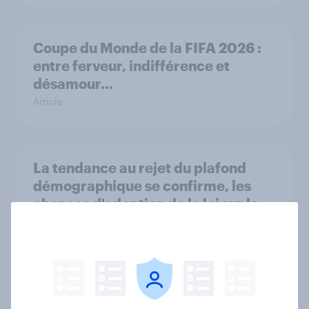
Coupe du Monde de la FIFA 2026 :
entre ferveur, indifférence et
désamour…
Article
La tendance au rejet du plafond
démographique se confirme, les
chances d'adoption de la loi sur le
service civil s'amenuisent
Article
French Days 2026 : un parcours