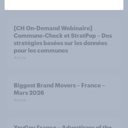
Rapport
[CH On-Demand Webinaire]
Commune-Check et StratPop – Des
stratégies basées sur les données
pour les communes
Article
Biggest Brand Movers – France –
Mars 2026
Article
YouGov France – Advertisers of the