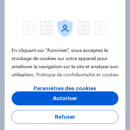
Biggest Brand Movers – France –
Avril 2026
Article
En cliquant sur "Autoriser", vous acceptez le
stockage de cookies sur votre appareil pour
How Spikes makes advertising
améliorer la navigation sur le site et analyser son
effectiveness measurable with
utilisation.
Politique de confidentialité et cookies
YouGov
Étude de Cas
Paramètres des cookies
Autoriser
Le Live Shopping en France : encore
Refuser
discret mais ultra-performant