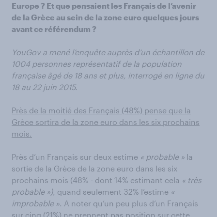
Europe ? Et que pensaient les Français de l’avenir
de la Grèce au sein de la zone euro quelques jours
avant ce référendum ?
YouGov a mené l’enquête auprès d’un échantillon de
1004 personnes représentatif de la population
française âgé de 18 ans et plus, interrogé en ligne du
18 au 22 juin 2015.
Près de la moitié des Français (48%) pense que la
Grèce sortira de la zone euro dans les six prochains
mois.
Près d’un Français sur deux estime
« probable »
la
sortie de la Grèce de la zone euro dans les six
prochains mois (48% - dont 14% estimant cela
« très
probable »),
quand seulement 32% l’estime
«
improbable »
. A noter qu’un peu plus d’un Français
sur cinq (21%) ne prennent pas position sur cette