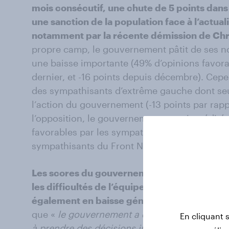
mois consécutif, une chute de 5 points dans 
une sanction de la population face à l’act
notamment par la récente démission de Chr
propre camp, le gouvernement pâtit de ses n
une baisse importante (49% d’opinions favora
dernier, et -16 points depuis décembre). Cepe
des sympathisants d’extrême gauche dont seu
l’action du gouvernement (-13 points par rappo
l’opposition, le gouvernement se voit crédité 
favorables par les sympathisants des Républi
sympathisants du Front National.
Les scores du gouvernement sur les items po
les difficultés de l’équipe ministérielle à co
également en baisse générale.
En effet, moi
que «
le gouvernement a de bonnes intention
En cliquant 
à prendre des décisions impopulaires si elle