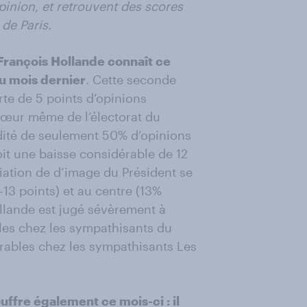
pinion, et retrouvent des scores
 de Paris.
 François Hollande connaît ce
au mois dernier
. Cette seconde
rte de 5 points d’opinions
 cœur même de l’électorat du
édité de seulement 50% d’opinions
oit une baisse considérable de 12
iation de d’image du Président se
13 points) et au centre (13%
ollande est jugé sévèrement à
les chez les sympathisants du
vorables chez les sympathisants Les
ffre également ce mois-ci : il