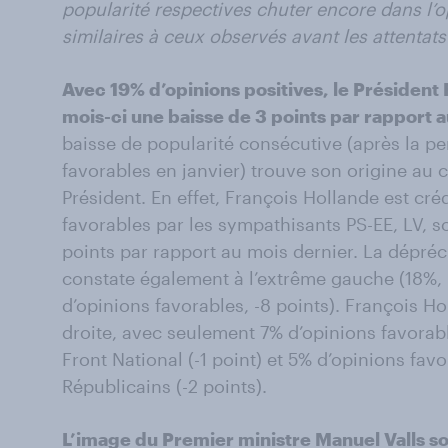
popularité respectives chuter encore dans l’o
similaires à ceux observés avant les attentats
Avec 19% d’opinions positives, le Président
mois-ci une baisse de 3 points par rapport 
baisse de popularité consécutive (après la pe
favorables en janvier) trouve son origine au
Président. En effet, François Hollande est cr
favorables par les sympathisants PS-EE, LV, s
points par rapport au mois dernier. La dépréc
constate également à l’extrême gauche (18%, -
d’opinions favorables, -8 points). François H
droite, avec seulement 7% d’opinions favorab
Front National (-1 point) et 5% d’opinions fa
Républicains (-2 points).
L’image du Premier ministre Manuel Valls sou