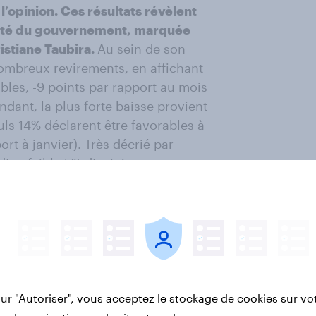
l’opinion. Ces résultats révèlent
ualité du gouvernement, marquée
istiane Taubira.
Au sein de son
ombreux revirements, en affichant
bles, -9 points par rapport au mois
ndant, la plus forte baisse provient
ls 14% déclarent être favorables à
rt à janvier). Très décrié par
d’un faible 5% d’opinions
cains et 4% chez les
litiques et sociétaux reflètent
nvaincre les Français, et sont
ns d’un tiers des Français estiment
s
» (31%, -6 points), qu’il est «
prêt
sur "Autoriser", vous acceptez le stockage de cookies sur vo
s sont bonnes pour le pays
» (27%,