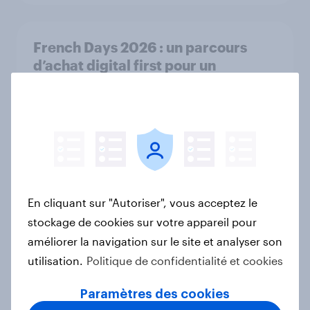
French Days 2026 : un parcours
d’achat digital first pour un
événement encore en quête de
singularité
Article
Flying high: France airline rankings
2026
En cliquant sur "Autoriser", vous acceptez le
stockage de cookies sur votre appareil pour
Rapport
améliorer la navigation sur le site et analyser son
utilisation.
Politique de confidentialité et cookies
Que pense la Suisse de l’«initiative
Paramètres des cookies
pour la durabilité» et de la