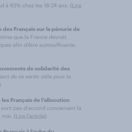
nd à 83% chez les 18-24 ans.
(Lire
 des Français sur la pénurie de
estime que la France devrait
es afin d’être autosuffisante.
ouvements de solidarité des
ant de se sentir utile pour la
)
es Français de l’allocution
sont pas d'accord concernant la
1 mai.
(Lire l'article)
s Français à l’aube du