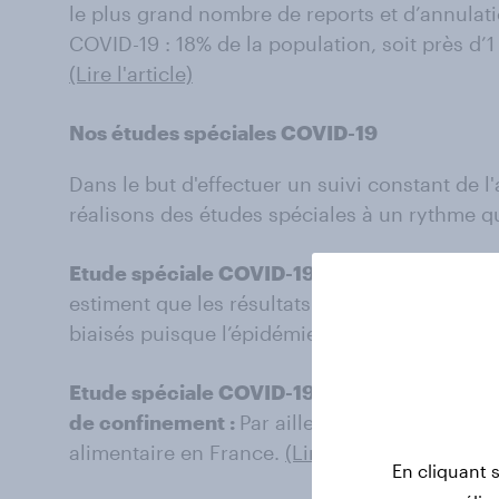
le plus grand nombre de reports et d’annulat
COVID-19 : 18% de la population, soit près d’
(Lire l'article)
Nos études spéciales COVID-19
Dans le but d'effectuer un suivi constant de l
réalisons des études spéciales à un rythme q
Etude spéciale COVID-19 #1 - YouGov x Le H
estiment que les résultats du premier tour de
biaisés puisque l’épidémie a provoqué un for
Etude spéciale COVID-19 #2 - 62% des França
de confinement :
Par ailleurs, 25% des Franç
alimentaire en France.
(Lire l'article)
En cliquant 