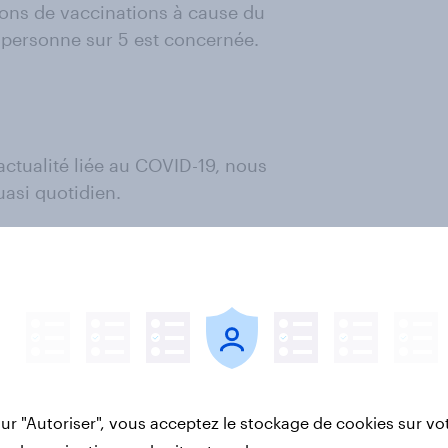
ions de vaccinations à cause du
1 personne sur 5 est concernée.
'actualité liée au COVID-19, nous
uasi quotidien.
uffPost :
74% des Français
s élections municipales sont
t taux d’abstention.
(Lire l'article)
is vivent bien les premiers jours
ais redoutent une pénurie
sur "Autoriser", vous acceptez le stockage de cookies sur vo