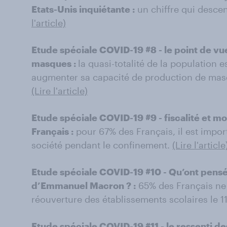
Etats-Unis inquiétante :
un chiffre qui desce
l'article)
Etude spéciale COVID-19 #8 - le point de vue
masques :
la quasi-totalité de la population 
augmenter sa capacité de production de masqu
(Lire l'article)
Etude spéciale COVID-19 #9 - fiscalité et m
Français :
pour 67% des Français, il est import
société pendant le confinement.
(Lire l'article
Etude spéciale COVID-19 #10 - Qu’ont pensé l
d’Emmanuel Macron ? :
65% des Français ne 
réouverture des établissements scolaires le 1
Etude spéciale COVID-19 #11 - le ressenti de