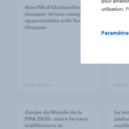
pour améliore
How FRoSTA identified
Solde
utilisation.
P
shopper-driven category
regain
opportunities with YouGov
arbit
Shopper
comp
Paramètre
Étude de Cas
Article
Coupe du Monde de la
La te
FIFA 2026 : entre ferveur,
plafo
indifférence et
confi