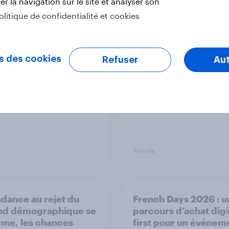
r la navigation sur le site et analyser son
s d'été 2026 : entre
Étude YouGov sur la
olitique de confidentialité et cookies
 d'intérêt,
du monde de la FIFA 
rages et mutation des
avant le début du tou
ortements
les Suisses se montra
s des cookies
plus enthousiastes qu
Refuser
Aut
Allemands
Article
ndance au rejet du
French Days 2026 : u
nd démographique se
parcours d’achat digi
rme, les chances
first pour un événem