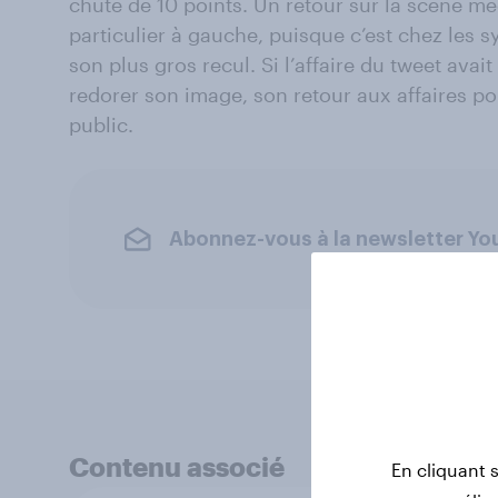
chute de 10 points. Un retour sur la scène 
particulier à gauche, puisque c’est chez les s
son plus gros recul. Si l’affaire du tweet av
redorer son image, son retour aux affaires p
public.
Abonnez-vous à la newsletter Y
Contenu associé
En cliquant 