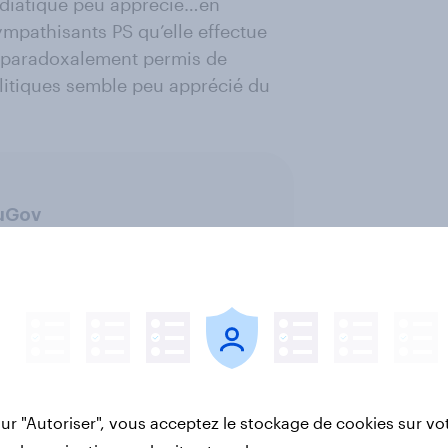
médiatique peu apprécié…en
ympathisants PS qu’elle effectue
ait paradoxalement permis de
olitiques semble peu apprécié du
ouGov
sur "Autoriser", vous acceptez le stockage de cookies sur vo