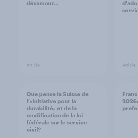
désamour…
d'adop
servi
Article
Article
Que pense la Suisse de
Franc
l’«initiative pour la
2026:
durabilité» et de la
prefe
modification de la loi
fédérale sur le service
civil?