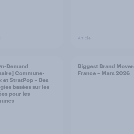
t
Article
On-Demand
Biggest Brand Mover
naire] Commune-
France – Mars 2026
 et StratPop – Des
égies basées sur les
es pour les
unes