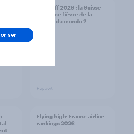
 Coupe
Kick-Off 2026 : la Suisse
2026 :
en pleine fièvre de la
rnoi,
Coupe du monde ?
ient
e les
oriser
Rapport
n
Flying high: France airline
tal
rankings 2026
ent