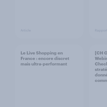
Article
Rappor
Le Live Shopping en
[CH 
France : encore discret
Webi
mais ultra-performant
Check
strat
donné
comm