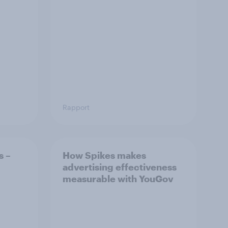
Rapport
s –
How Spikes makes
advertising effectiveness
measurable with YouGov