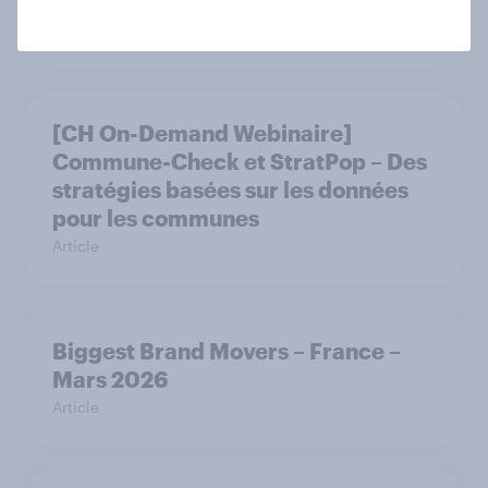
discret mais ultra-performant
Rapport
[CH On-Demand Webinaire]
Commune-Check et StratPop – Des
stratégies basées sur les données
pour les communes
Article
Biggest Brand Movers – France –
Mars 2026
Article