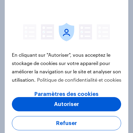
Rapport
Biggest Brand Movers – France –
Avril 2026
Article
En cliquant sur "Autoriser", vous acceptez le
stockage de cookies sur votre appareil pour
améliorer la navigation sur le site et analyser son
How Spikes makes advertising
utilisation.
Politique de confidentialité et cookies
effectiveness measurable with
YouGov
Paramètres des cookies
Étude de Cas
Autoriser
Refuser
Le Live Shopping en France : encore