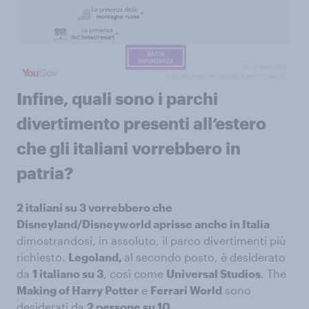
Infine, quali sono i parchi
divertimento presenti all’estero
che gli italiani vorrebbero in
patria?
2 italiani su 3 vorrebbero che
Disneyland/Disneyworld aprisse anche in Italia
dimostrandosi, in assoluto, il parco divertimenti più
richiesto.
Legoland,
al secondo posto, è desiderato
da
1 italiano su 3
, così come
Universal Studios
. The
Making of Harry Potter
e
Ferrari World
sono
desiderati da
2 persone su 10
.