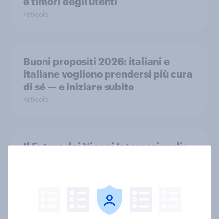
e timori degli utenti
Articolo
Buoni propositi 2026: italiani e
italiane vogliono prendersi più cura
di sé — e iniziare subito
Articolo
Il Futuro dei Viaggi Internazionali:
Insight e Previsioni per il 2026
Report
Destinazione Italia: Indagina sulle