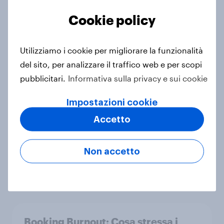
catene di hotel in Italia
Cookie policy
Report
Utilizziamo i cookie per migliorare la funzionalità
del sito, per analizzare il traffico web e per scopi
Meno famiglie prevedono di fare
pubblicitari.
Informativa sulla privacy e sui cookie
acquisti per il rientro a scuola
Articolo
Impostazioni cookie
Accetto
Yellow Day: cosa rende felici gli
Non accetto
italiani secondo YouGov
Articolo
Booking Burnout: Cosa stressa i