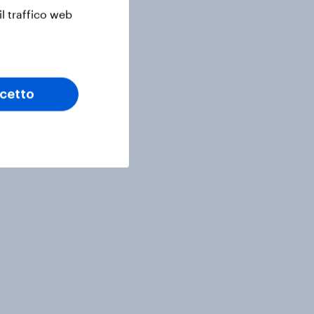
il traffico web
cetto