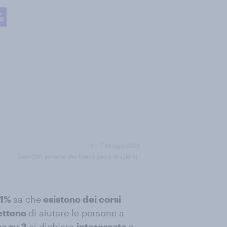
1%
sa che
esistono dei corsi
ttono
di aiutare le persone a
na su 3
si dichiara
interessata
a