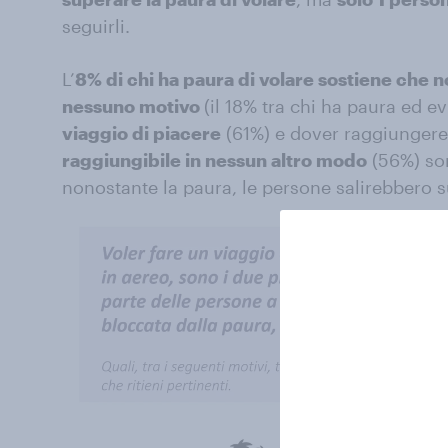
seguirli.
L’
8% di chi ha paura di volare sostiene che
nessuno motivo
(il 18% tra chi ha paura ed ev
viaggio di piacere
(61%) e dover raggiunger
raggiungibile in nessun altro modo
(56%) son
nonostante la paura, le persone salirebbero s