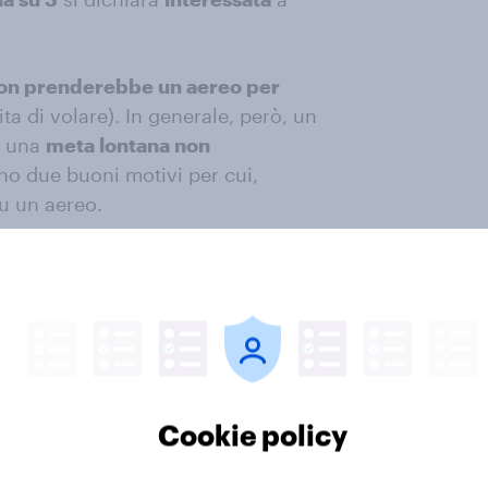
 non prenderebbe un aereo per
ita di volare). In generale, però, un
e una
meta lontana non
o due buoni motivi per cui,
u un aereo.
Cookie policy