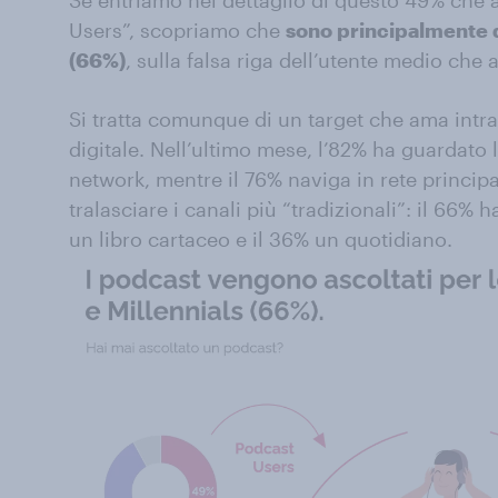
Se entriamo nel dettaglio di questo 49% che
Users”, scopriamo che
sono principalmente d
(66%)
, sulla falsa riga dell’utente medio che
Si tratta comunque di un target che ama intra
digitale. Nell’ultimo mese, l’82% ha guardato la
network, mentre il 76% naviga in rete princip
tralasciare i canali più “tradizionali”: il 66% h
un libro cartaceo e il 36% un quotidiano.