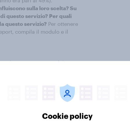
anno era pari al 49%).
nfluiscono sulla loro scelta? Su
di questo servizio? Per quali
 da questo servizio?
Per ottenere
eport, compila il modulo e il
ati rilevati tramite metodologia
 campione di 1.054 rispondenti,
rappresentativi della popolazione
Cookie policy
ttembre 2021.