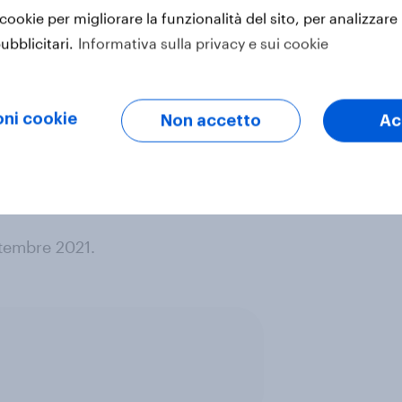
 cookie per migliorare la funzionalità del sito, per analizzare 
ubblicitari.
Informativa sulla privacy e sui cookie
ati rilevati tramite metodologia
ni cookie
Non accetto
Ac
 campione di 1.054 rispondenti,
rappresentativi della popolazione
ttembre 2021.