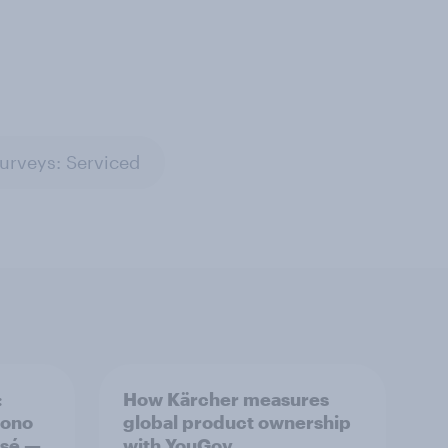
urveys: Serviced
:
How Kärcher measures
liono
global product ownership
 sé —
with YouGov