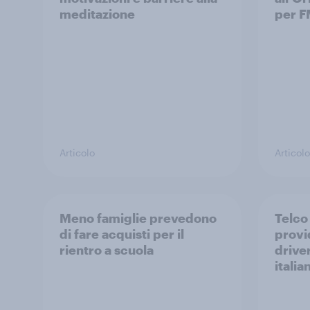
meditazione
per F
Articolo
Articolo
Meno famiglie prevedono
Telco 
di fare acquisti per il
provid
rientro a scuola
driver
italia