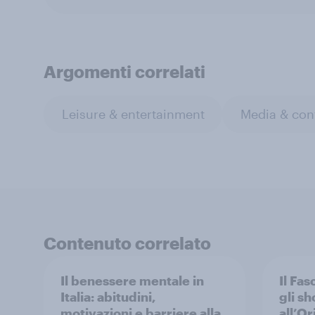
Argomenti correlati
Leisure & entertainment
Media & con
Contenuto correlato
Il benessere mentale in
Il Fas
Italia: abitudini,
gli s
motivazioni e barriere alla
all’Or