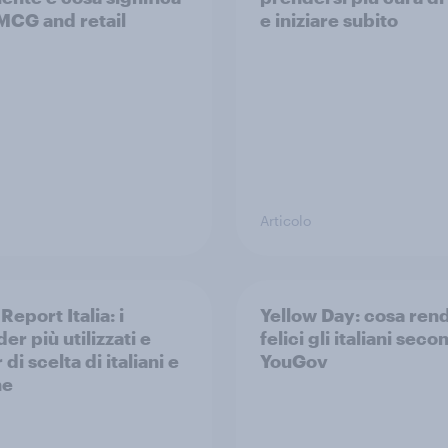
MCG and retail
e iniziare subito
Articolo
Report Italia: i
Yellow Day: cosa ren
er più utilizzati e
felici gli italiani sec
 di scelta di italiani e
YouGov
ne