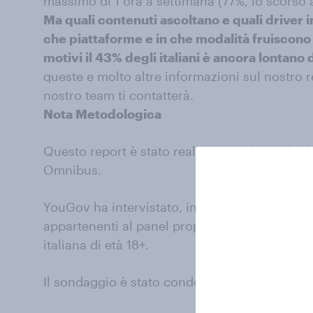
massimo di 1 ora a settimana (77%, lo scorso 
Ma quali contenuti ascoltano e quali driver i
che piattaforme e in che modalità fruiscono 
motivi il 43% degli italiani è ancora lontano
queste e molto altre informazioni sul nostro r
nostro team ti contatterà.
Nota Metodologica
Questo report è stato realizzato utilizzando d
Omnibus.
YouGov ha intervistato, in modalità CAWI, un
appartenenti al panel proprietario YouGov e 
italiana di età 18+.
Il sondaggio è stato condotto dal 07 al 08 se