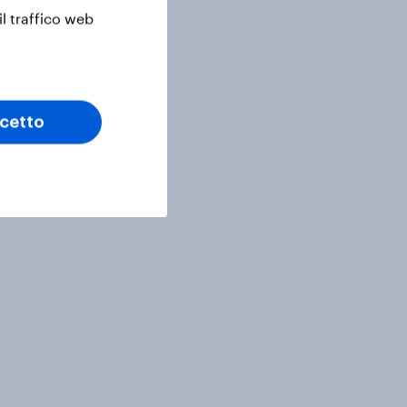
il traffico web
cetto