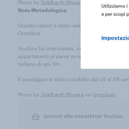
Photo by
Siddharth Bhogra
on
Unsplash
Utilizziamo i
Nota Metodologica
e per scopi p
Questo report è stato realizzato utilizzando d
Omnibus.
Impostazio
YouGov ha intervistato, in modalità CAWI, un
appartenenti al panel proprietario YouGov e 
italiana di età 18+.
Il sondaggio è stato condotto dal 07 al 08 se
Photo by
Siddharth Bhogra
on
Unsplash
Iscriviti alla newsletter YouGov