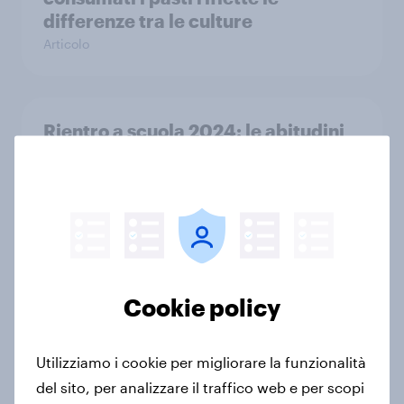
differenze tra le culture
Articolo
Rientro a scuola 2024: le abitudini
di acquisto degli italiani
Report
Il 79% degli italiani vorrebbe
andare in pensione prima dei 65
Cookie policy
anni
Report
Utilizziamo i cookie per migliorare la funzionalità
del sito, per analizzare il traffico web e per scopi