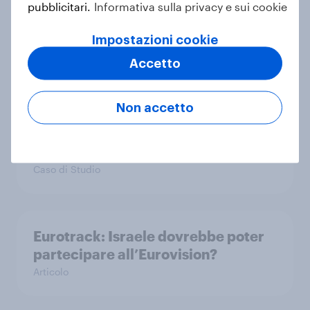
pubblicitari.
Informativa sulla privacy e sui cookie
EuroTrack: quali sono le cucine
preferite in Europa occidentale?
Impostazioni cookie
Articolo
Accetto
Non accetto
How Edelman used YouGov data to
back their Cannes Lion award
winning campaign
Caso di Studio
Eurotrack: Israele dovrebbe poter
partecipare all’Eurovision?
Articolo