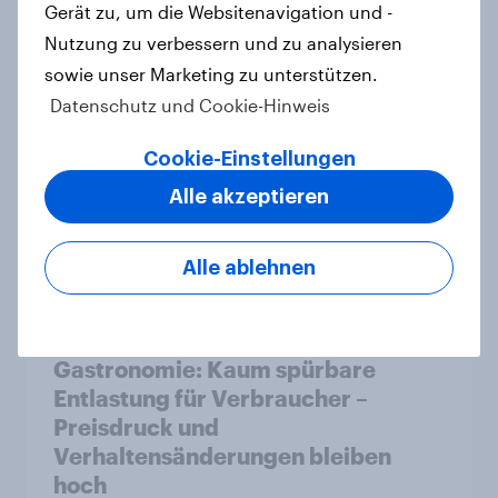
Schlüssel zur Einordnung
Gerät zu, um die Websitenavigation und -
Artikel
Nutzung zu verbessern und zu analysieren
sowie unser Marketing zu unterstützen.
Datenschutz und Cookie-Hinweis
Balea: Wie die dm-Eigenmarke von
Cookie-Einstellungen
der preiswerten Alternative zu
Alle akzeptieren
einer bevorzugten Marke wurde
Artikel
Alle ablehnen
Mehrwertsteuersenkung in der
Gastronomie: Kaum spürbare
Entlastung für Verbraucher –
Preisdruck und
Verhaltensänderungen bleiben
hoch