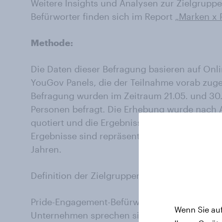
Weitere Insights und Analysen zur Zielgrupp
Befürworter finden sich im Report
„Marken x 
Methode:
Die Daten dieser Befragung basieren auf Onli
YouGov Panels, die der Teilnahme vorab zuge
Befragung wurden im Zeitraum 21.05. und 30
Personen befragt. Die Erhebung wurde nach A
quotiert und die Ergebnisse anschließend en
Ergebnisse sind repräsentativ für die Wohnb
Jahren.
Definition der Zielgruppen und die Stichprob
Pride-Engagement-Befürworter: All diejenigen,
Wenn Sie auf
Unternehmen sprechen sich öffentlich für Pri