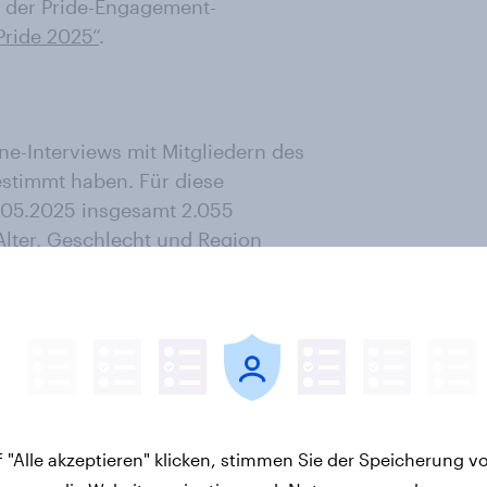
e der Pride-Engagement-
Pride 2025“
.
ne-Interviews mit Mitgliedern des
stimmt haben. Für diese
.05.2025 insgesamt 2.055
lter, Geschlecht und Region
tsprechend gewichtet. Die
evölkerung in Deutschland ab 18
engrößen:​
 die die Frage „Einige
 "Alle akzeptieren" klicken, stimmen Sie der Speicherung v
de aus. Sind Sie persönlich dafür