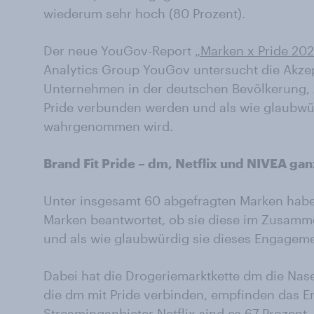
wiederum sehr hoch (80 Prozent).
Der neue YouGov-Report
„Marken x Pride 20
Analytics Group YouGov untersucht die Akze
Unternehmen in der deutschen Bevölkerung, z
Pride verbunden werden und als wie glaubwü
wahrgenommen wird.
Brand Fit Pride – dm, Netflix und NIVEA gan
Unter insgesamt 60 abgefragten Marken haben
Marken beantwortet, ob sie diese im Zusam
und als wie glaubwürdig sie dieses Engagem
Dabei hat die Drogeriemarktkette dm die Nase
die dm mit Pride verbinden, empfinden das 
Streaminganbieter Netflix sind es 67 Prozent