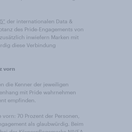
25“
der internationalen Data &
ptanz des Pride-Engagements von
usätzlich inwiefern Marken mit
rdig diese Verbindung
z vorn
 die Kenner der jeweiligen
menhang mit Pride wahrnehmen
ent empfinden.
 vorn: 70 Prozent der Personen,
Engagement als glaubwürdig. Beim
, bei der Körperpflegemarke NIVEA