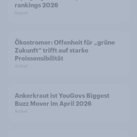
rankings 2026
Report
Ökostromer: Offenheit für „grüne
Zukunft“ trifft auf starke
Preissensibilität
Artikel
Ankerkraut ist YouGovs Biggest
Buzz Mover im April 2026
Artikel