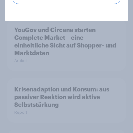
Artikel
YouGov und Circana starten
Complete Market – eine
einheitliche Sicht auf Shopper- und
Marktdaten
Artikel
Krisenadaption und Konsum: aus
passiver Reaktion wird aktive
Selbststärkung
Report