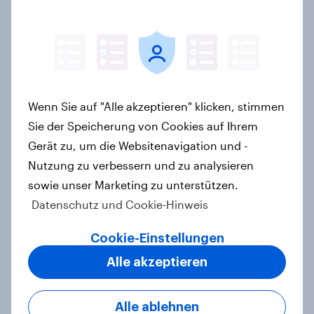
Entlastung für Verbraucher –
Preisdruck und
Verhaltensänderungen bleiben
hoch
Artikel
Wenn Sie auf "Alle akzeptieren" klicken, stimmen
Sie der Speicherung von Cookies auf Ihrem
[On-Demand CH Webinar] Implicit
Gerät zu, um die Websitenavigation und -
Price Meter: Emotionale
Nutzung zu verbessern und zu analysieren
Preisakzeptanz sichtbar machen
sowie unser Marketing zu unterstützen.
Artikel
Datenschutz und Cookie-Hinweis
Cookie-Einstellungen
Die Stimmungsökonomie: Was
Alle akzeptieren
Wohlbefinden für den alltäglichen
Konsum bedeutet
Alle ablehnen