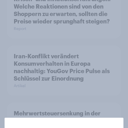
Welche Reaktionen sind von den
Shoppern zu erwarten, sollten die
Preise wieder sprunghaft steigen?
Report
Iran-Konflikt verändert
Konsumverhalten in Europa
nachhaltig: YouGov Price Pulse als
Schlüssel zur Einordnung
Artikel
Mehrwertsteuersenkung in der
Gastronomie: Kaum spürbare